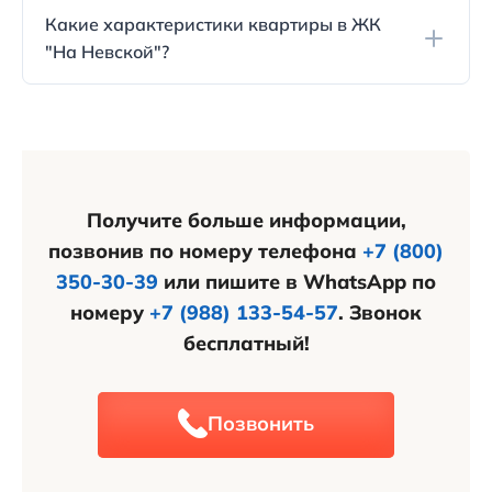
Жилой комплекс "Трио-Комфорт",
квадратный метр в строящемся жилье стоит
Какие характеристики квартиры в ЖК
расположенный рядом с Восточным рынком,
дороже.
"На Невской"?
предлагает более низкие цены при сохранении
удобного доступа к городской инфраструктуре.
В ЖК "На Невской", находящемся рядом с ЖК
"Виноград", цены на квартиры стартуют от 90
тысяч рублей за квадратный метр.
Получите больше информации,
позвонив по номеру телефона
+7 (800)
350-30-39
или пишите в WhatsApp по
номеру
+7 (988) 133-54-57
. Звонок
бесплатный!
Позвонить