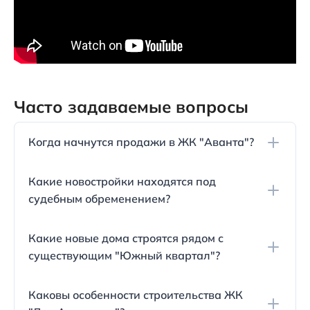
Часто задаваемые вопросы
Когда начнутся продажи в ЖК "Аванта"?
Продажи в жилом комплексе "Аванта", который
Какие новостройки находятся под
раньше назывался "Высокий Берег", ожидаются с
судебным обременением?
марта 2022 года. Комплекс строится на участке
улицы Крылова, 13, и состоит из трех
Жилой комплекс "18/3" находится под судебным
девятиэтажных домов.
Какие новые дома строятся рядом с
обременением, но есть вероятность получения
существующим "Южный квартал"?
разрешения на строительство в течение 022 года.
Новый жилой комплекс "Южный квартал-2",
Каковы особенности строительства ЖК
расположенный недалеко от уже существующего