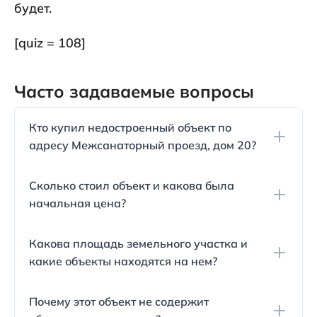
будет.
[quiz = 108]
Часто задаваемые вопросы
Кто купил недостроенный объект по
адресу Межсанаторный проезд, дом 20?
Недострой на Симферопольском шоссе, дом 20
Сколько стоил объект и какова была
приобрело ООО "Лэнд" из Краснодара. Этот
начальная цена?
объект был начат около десяти лет назад
министерством обороны России и построен ООО
Недостроенный объект был продан за сумму в
"Южная строительная коммуникационная
Какова площадь земельного участка и
550 миллионов 844 тысячи 250 рублей, тогда как
компания", которая позже была признана
какие объекты находятся на нем?
его начальная стоимость составляла примерно
банкротом в 2015 году.
333,8 миллиона рублей.
Земельный участок имеет площадь в 43 тысячи
Почему этот объект не содержит
175 квадратных метров. На этом участке