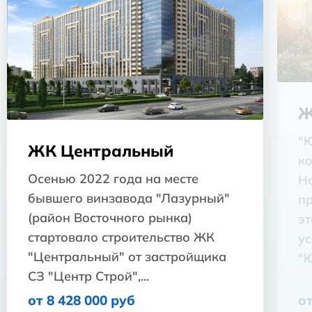
Ж
"
ЖК Центральный
к
Осенью 2022 года на месте
Н
бывшего винзавода "Лазурный"
пр
(район Восточного рынка)
э
стартовало строительство ЖК
у
"Центральный" от застройщика
"Ю
СЗ "Центр Строй",...
от 8 428 000 руб
от