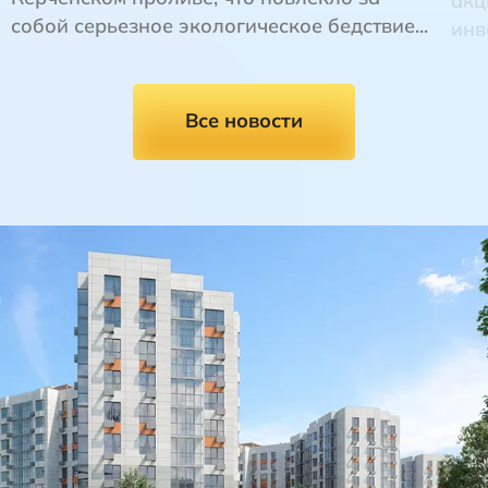
акц
собой серьезное экологическое бедствие...
инв
гос
“Ле
Все новости