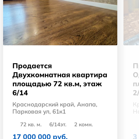
П
Продается
О
Двухкомнатная квартира
п
площадью 72 кв.м, этаж
2
6/14
К
Краснодарский край, Анапа,
Н
Парковая ул, 61к1
72 кв. м.
6/14эт.
2 комн.
3
17 000 000 руб.