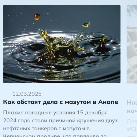
12.03.2025
Как обстоят дела с мазутом в Анапе
Но
на
Плохие погодные условия 15 декабря
2024 года стали причиной крушения двух
Дел
нефтяных танкеров с мазутом в
✅СК
Керченском проливе, что повлекло за