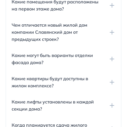
Какие помещения будут расположены
дом".
на первом этаже дома?
Половина первого этажа жилого комплекса
Чем отличается новый жилой дом
отведена под коммерческие помещения, которые
компании Славянский дом от
выходят на "красную линию".
предыдущих строек?
Новый жилой комплекс относится к классу
Какие могут быть варианты отделки
"Стандарт" и отличается от предыдущих работ
фасада дома?
компанией Славянский дом отсутствием
балконов (заменены на лоджии) и наличием
Фасад жилого комплекса может быть облицован
витражного остекления.
Какие квартиры будут доступны в
кирпичом бежевых и коричневых оттенков, как у
жилом комплексе?
предыдущих домов компании Славянский дом.
В жилом комплексе представлены студии (35.78 -
Какие лифты установлены в каждой
39.43 кв.м.), однокомнатные (40.56 - 45.14 кв.м.) и
секции дома?
двухкомнатные (65.28 - 65.30 кв.м.) квартиры, а
также трёхкомнатная квартира площадью 90.02
В каждой секции жилого комплекса установлены
кв.м.
Когда планируется сдача жилого