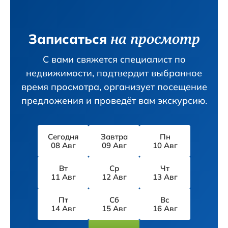
на просмотр
Записаться
С вами свяжется специалист по
недвижимости, подтвердит вы­бранное
время просмотра, организует посещение
предложения и проведёт вам экскурсию.
Сегодня
Завтра
Пн
08 Авг
09 Авг
10 Авг
Вт
Ср
Чт
11 Авг
12 Авг
13 Авг
Пт
Сб
Вс
14 Авг
15 Авг
16 Авг