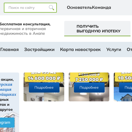
Наши офисы
перт+
Бесплатная консультация,
первичная и вторичная
а
недвижимость в Анапе
ем будущем
АЛОГ
Главная
Застройщики
Ка
Скидки, акции,
ы
инсайдерская
Подробнее
информация
ти
о застройщиках