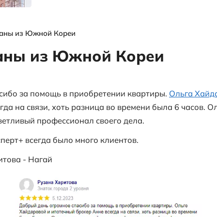
я
выгодных
объектах и
многое другое
ы
Отзыв от Рузаны из Южной Кореи
от Рузаны из Южно
 огромное спасибо за помощь в приобрет
рокер
Анна
всегда на связи, хоть разница 