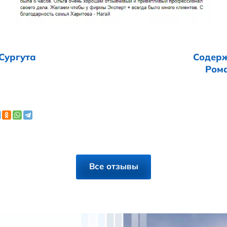
вчивый и приветливый профессионал сво
ы у фирмы Эксперт+ всегда было много к
сть семья Харитова - Нагай