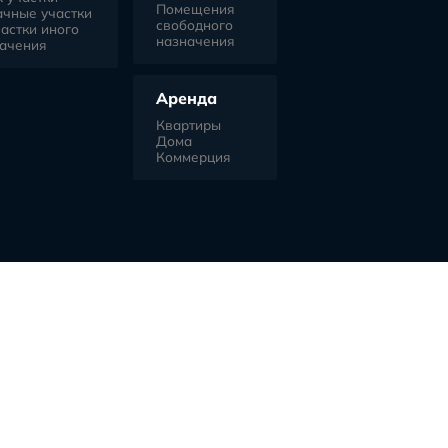
перт+
Главная
Застройщики
К
а
ем будущем