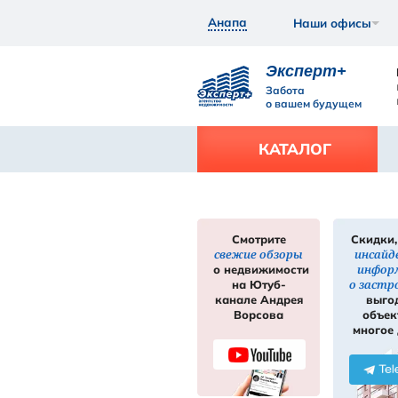
Анапа
Экс
Забот
о ваш
КАТ
Смотрите
свежие обзор
нее
Подробнее
о недвижимос
на Ютуб-