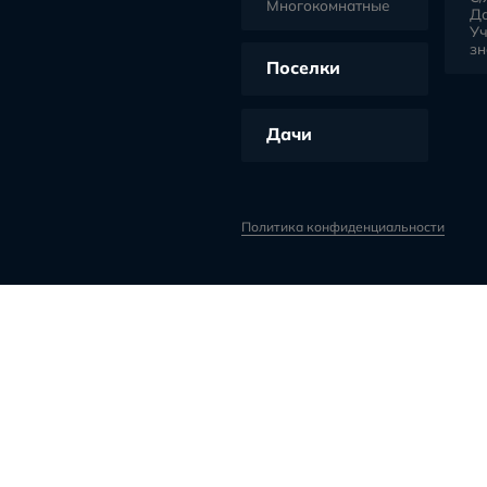
Экс
Забот
о ваш