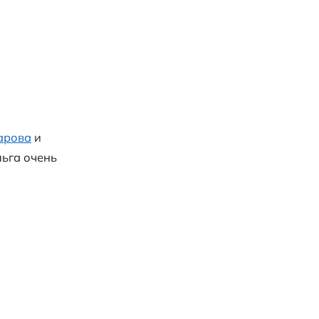
й Кореи
ении квартиры.
Ольга Хайдарова
и
во времени была 6 часов. Ольга очень