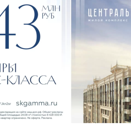
от Елены из Сургута
в соц.сетях
Все 