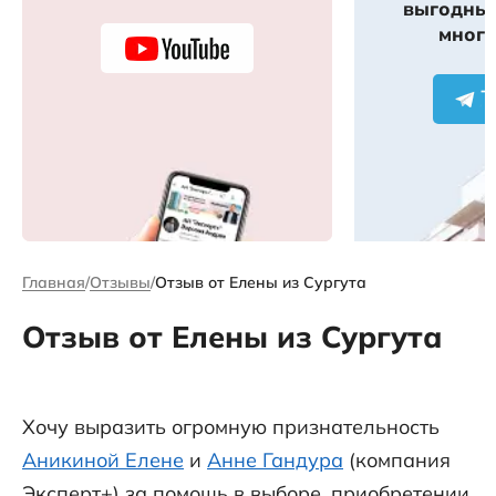
выгодных
много
Главная
Отзывы
Отзыв от Елены из Сургута
Отзыв от Елены из Сургута
Хочу выразить огромную признательность
Аникиной Елене
и
Анне Гандура
(компания
Эксперт+) за помощь в выборе, приобретении