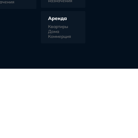
перт+
Главная
Застройщики
К