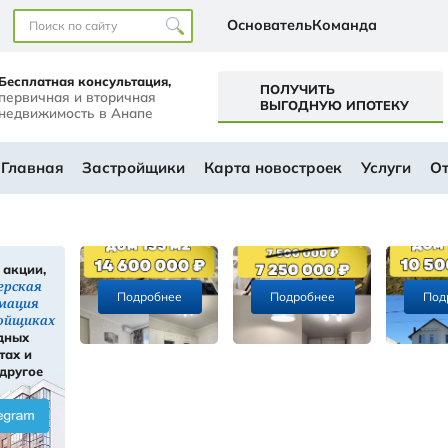
Наши офисы
перт+
Бесплатная консультация,
первичная и вторичная
а
недвижимость в Анапе
ем будущем
АЛОГ
Главная
Застройщики
Ка
Скидки, акции,
ы
инсайдерская
Подробнее
информация
ти
о застройщиках