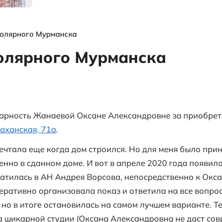
я
выгодных
объектах и
многое другое
ы
Отзыв из заполярного Мурманска
из заполярного Мур
!