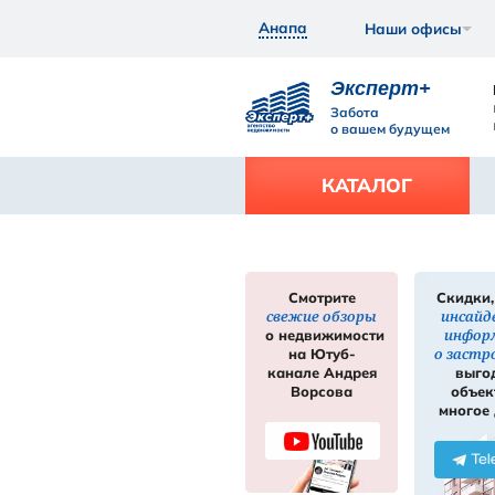
Анапа
Экс
Забот
о ваш
КАТ
Смотрите
свежие обзор
нее
Подробнее
о недвижимос
на Ютуб-