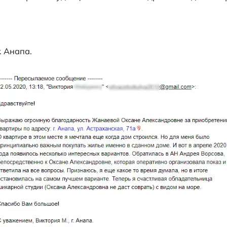
мную благодарность Жанаевой Оксане А
Анапа,
ул. Астраханская, 71а
.
этом месте я мечтала еще когда дом стр
ать жилье именно в сданном доме. И вот 
ариантов. Обратилась в АН Андрея Ворсо
, которая оперативно организовала пока
время думала, но в итоге остановилась н
бладательница шикарной студии (Оксана А
большое!
Виктория М., г. Анапа.