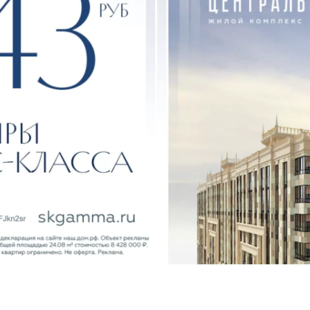
из Крыма
в соц.сетях
Все 