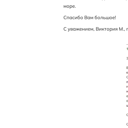
Выражаю огро
по адресу: г. 
О квартире в 
важным покуп
интересных в
Александровне
еще какое то 
счастливая о
море.
Спасибо Вам 
С уважением, 