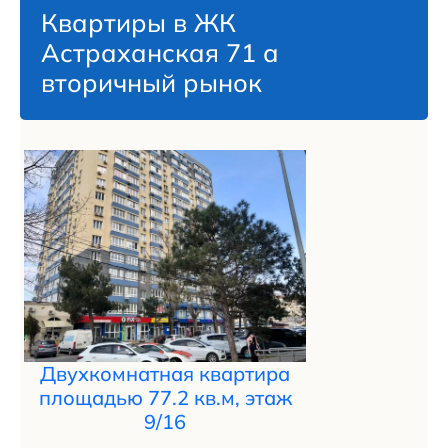
Квартиры в ЖК
Астраханская 71 а
вторичный рынок
Двухкомнатная квартира
площадью 77.2 кв.м, этаж
9/16