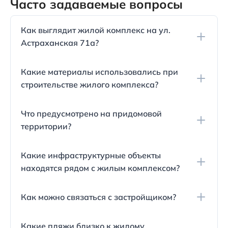
Часто задаваемые вопросы
Как выглядит жилой комплекс на ул.
Астраханская 71а?
ЖК состоит из двух одноподъездных секций
Какие материалы использовались при
высотой в 16 этажей каждая, блокированных
строительстве жилого комплекса?
между собой в форме литеры "Г".
Строительство ведется по монолитно-каркасной
Что предусмотрено на придомовой
технологии с утеплением минеральной ватой
территории?
толщиной 10 см. Наружное покрытие выполнено
из декоративной штукатурки.
На придомовой территории будет установлена
Какие инфраструктурные объекты
детская площадка и оборудованы парковочные
находятся рядом с жилым комплексом?
места для автомобилей. Также территория
огорожена.
В шаговой доступности от ЖК расположены
Как можно связаться с застройщиком?
Южный рынок и отделение Сбербанка. Кроме
того, есть конечная автобусная остановка.
Для получения информации о наличии квартир и
Какие пляжи близко к жилому