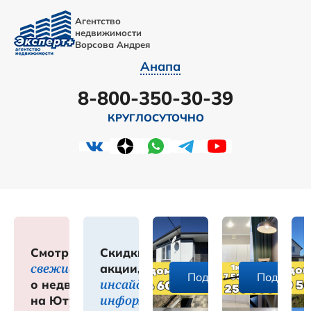
Агентство
недвижимости
Ворсова Андрея
Анапа
8-800-350-30-39
КРУГЛОСУТОЧНО
Смотрите
Скидки,
свежие обзоры
акции,
робнее
Подробнее
Подробне
инсайдерская
о недвижимости
информация
на Ютуб-