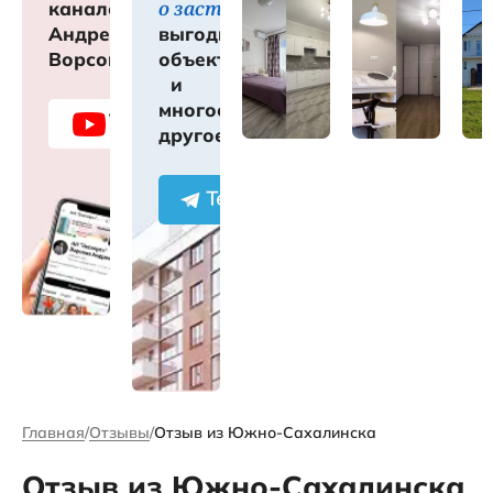
о застройщиках
канале
Андрея
выгодных
Ворсова
объектах
и
многое
другое
Главная
Отзывы
Отзыв из Южно-Сахалинска
Отзыв из Южно-Сахалинска