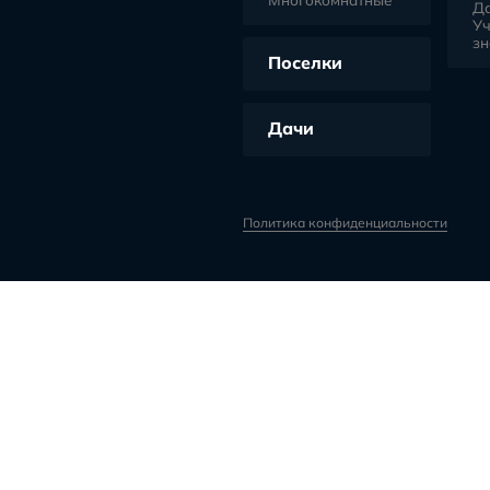
Экс
Забот
о ваш