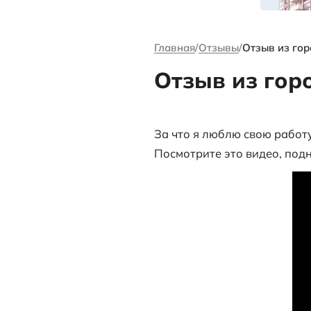
канале Андре
Ворсова
Главная
Отзыв
Отзыв 
За что я любл
Посмотрите э