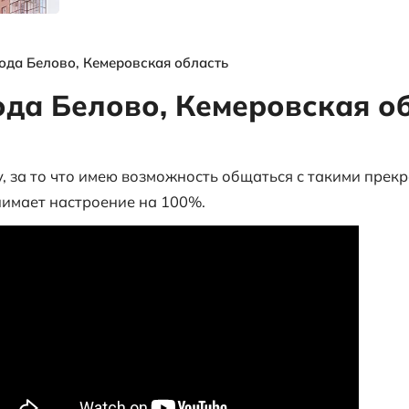
я
выгодных
объектах и
многое другое
ы
Отзыв из города Белово, Кемеровская обл
из города Белово, К
ю свою работу, за то что имею возможно
то видео, поднимает настроение на 100%