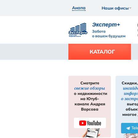
Анапа
Экс
Забот
о ваш
КАТ
Смотрите
свежие обзор
нее
Подробнее
о недвижимос
на Ютуб-