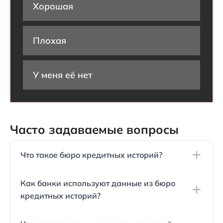
Хорошая
Плохая
У меня её нет
Часто задаваемые вопросы
Что такое бюро кредитных историй?
Бюро кредитных историй (БКИ) - это
Как банки используют данные из бюро
организации, которые собирают информацию о
кредитных историй?
платёжной дисциплине граждан России и
формируют на её основе кредитные отчёты для
Банки анализируют данные из бюро кредитных
банков или самих граждан.