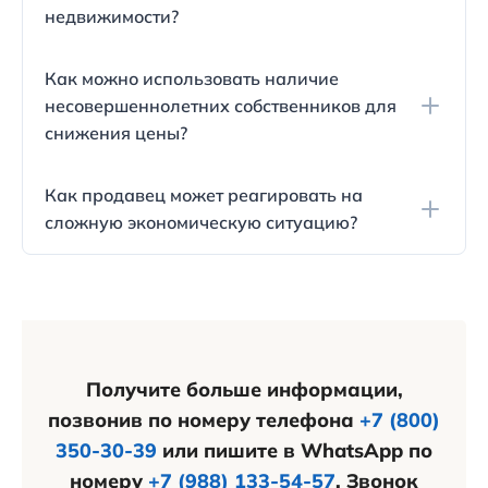
недвижимости?
потратить дополнительные средства на
узаконивание изменений.
При долгой продаже квартиры, покупатель имеет
Как можно использовать наличие
возможность просить скидку из-за
несовершеннолетних собственников для
потенциальной утраты времени и возможной
снижения цены?
сложности быстрой реализации объекта.
Если квартира имеет владельцев младше
Как продавец может реагировать на
возраста, который требует разрешение органов
сложную экономическую ситуацию?
опеки для проведения сделки купли-продажи,
покупатель может требовать скидку из-за
При наличии неблагоприятных экономических
ожидания получения разрешения.
условий, продавец может согласиться на
снижение стоимости объекта из-за
потенциальной тяжести для продажи
недвижимости в ближайшем будущем.
Получите больше информации,
позвонив по номеру телефона
+7 (800)
350-30-39
или пишите в WhatsApp по
номеру
+7 (988) 133-54-57
. Звонок