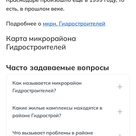
есть, в прошлом веке.
Подробнее о
мкрн. Гидростроителей
Карта микрорайона
Гидростроителей
Часто задаваемые вопросы
Как называется микрорайон
Гидростроителей?
Микрорайон Гидростроителей также известен
Какие жилые комплексы находятся в
как район Гидрострой в городе Краснодар.
районе Гидрострой?
В микрорайоне Гидростроителей расположены
Что вызывает проблемы в районе
несколько новых жилых комплексов, такие как