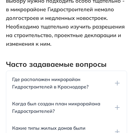
выбору нужно подходить особо тщательно -
в микрорайоне Гидростроителей немало
долгостроев и медленных новостроек.
Необходимо тщательно изучить разрешения
на строительство, проектные декларации и
изменения к ним.
Часто задаваемые вопросы
Где расположен микрорайон
Гидростроителей в Краснодаре?
Микрорайон Гидростроителей, или ГМР,
Когда был создан план микрорайона
находится в восточной части Краснодара и
Гидростроителей?
входит в состав Карасунского
административного округа.
План микрорайона ГМР был разработан в конце
Какие типы жилых домов были
1960-х годов.