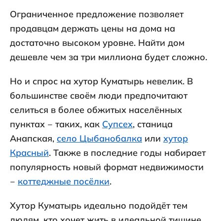
Ограниченное предложение позволяет
продавцам держать цены на дома на
достаточно высоком уровне. Найти дом
дешевле чем за три миллиона будет сложно.
Но и спрос на хутор Куматырь невелик. В
большинстве своём люди предпочитают
селиться в более обжитых населённых
пунктах ‒ таких, как
Супсех
, станица
Анапская,
село Цыбанобалка
или
хутор
Красный
. Также в последние годы набирает
популярность новый формат недвижимости
‒
коттеджные посёлки
.
Хутор Куматырь идеально подойдёт тем
людям, кто хочет жить в идеальной тишине