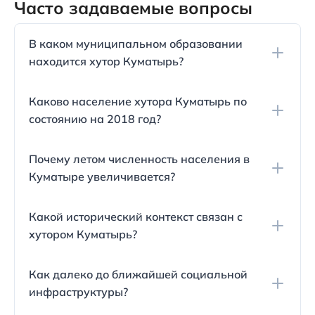
Часто задаваемые вопросы
В каком муниципальном образовании
находится хутор Куматырь?
Хутор Куматырь входит в состав город-курорта
Каково население хутора Куматырь по
Анапа.
состоянию на 2018 год?
По данным на 1 января 2018 года, население
Почему летом численность населения в
хутора Куматырь составляло всего 241 человек.
Куматыре увеличивается?
Летом число жителей в хуторе возрастает из-за
Какой исторический контекст связан с
использования домов как летних резиденций и
хутором Куматырь?
приезда родственников с детьми на каникулы.
Исторически рядом со хутором проживали
Как далеко до ближайшей социальной
синды, греки и черкесы. Также название хутора
инфраструктуры?
происходит от тюркского слова «кум», что
означает песок, и «атыр» или «адыр»,