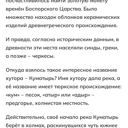
посчастливилось найти золотую монету
времён Боспорского Царства. Было
множество находок обломков керамических
изделий древнегреческого происхождения.
И правда, согласно историческим данным, в
древности эти места населяли синды, греки,
а позже ‒ черкесы.
Откуда взялось такое интересное название
хутора ‒ Куматырь? Имя хутору дала река, а
её название имеет тюркское происхождение:
«кум» ‒ песок, «атыр» или «адыр» ‒
предгорье, холмистая местность.
Действительно, своё начало река Куматырь
берёт в холмах, раскинувшихся чуть южнее