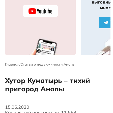
выгодных
много
Главная
Статьи о недвижимости Анапы
Хутор Куматырь ‒ тихий
пригород Анапы
15.06.2020
Количество просмотров: 11 668