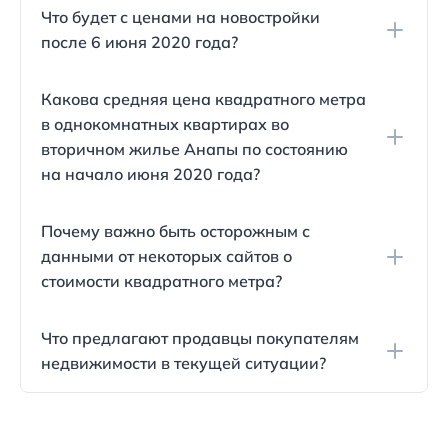
Несмотря на кризис, цены на однокомнатные
Что будет с ценами на новостройки
квартиры во вторичном жилье в Новороссийске и
после 6 июня 2020 года?
Сочи продолжили расти в мае.
С нового июня, застройщики обязаны будут
Какова средняя цена квадратного метра
сдавать квартиры с готовым ремонтом. Это
в однокомнатных квартирах во
увеличит стоимость квадратного метра на 10
вторичном жилье Анапы по состоянию
тысяч рублей.
на начало июня 2020 года?
Стоимость квадратного метра во вторичном
Почему важно быть осторожным с
рынке недвижимости в однокомнатных
данными от некоторых сайтов о
квартирах Анапы составила около 75 000 рублей
стоимости квадратного метра?
по состоянию на начало июня 2020 года.
Некоторые интернет-ресурсы, такие как
Что предлагают продавцы покупателям
www.restate.ru, предоставляют данные по самым
недвижимости в текущей ситуации?
низким ценам на рынке. Однако эти цены могут
не точно отражать реальную стоимость
Продавцы могут предоставить скидку
недвижимости.
покупателям, особенно если они готовы к