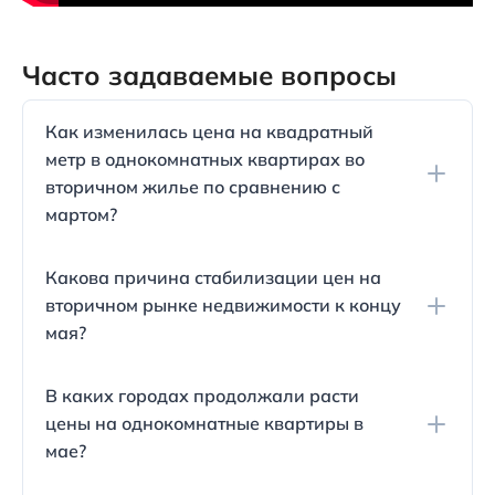
Часто задаваемые вопросы
Как изменилась цена на квадратный
метр в однокомнатных квартирах во
вторичном жилье по сравнению с
мартом?
Средняя стоимость квадратного метра упала для
Какова причина стабилизации цен на
большинства городов, однако Анапа стала
вторичном рынке недвижимости к концу
исключением - цена там выросла до 72 585
мая?
рублей в мае. Это может быть связано с
ожиданиями продавцов относительно скорого
Цены на вторичный рынок недвижимости
снятия карантина и увеличения числа туристов.
В каких городах продолжали расти
стабилизировались после периода снижения во
цены на однокомнатные квартиры в
время пандемии коронавируса.
мае?