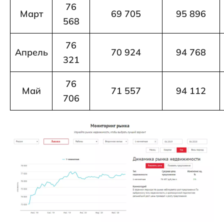
76
Март
69 705
95 896
568
76
Апрель
70 924
94 768
321
76
Май
71 557
94 112
706