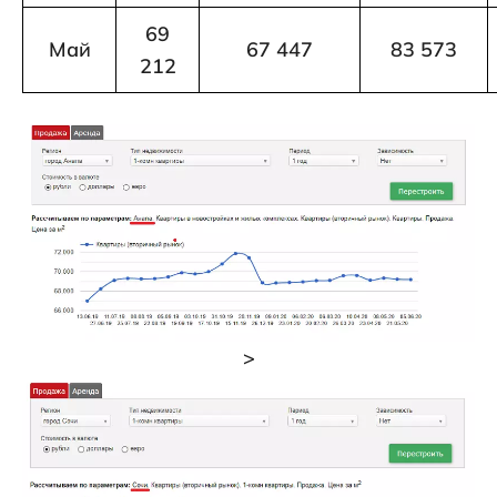
69
Май
67 447
83 573
212
>