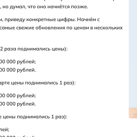
ены на недвижимость в Анапе, прослед
сяцы и сделаем прогноз на ближайшее 
х динамика
ижимость в Анапе после некоторой паузы
о повышения, но думал, что оно начнётс
ь голословным, приведу конкретные циф
ынка. Собрал самые свежие обновления п