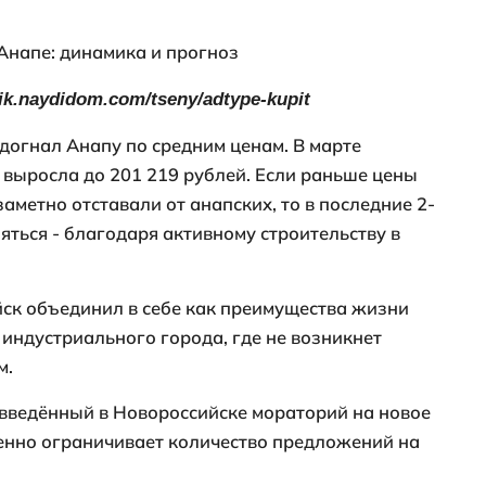
шим клиентам студии за 3,95 млн. рублей
альная стоимость такой квартиры состав
Здесь я привожу пример студии без ремо
авнем прошлом (т.н. "свежая" вторичка).
дратного метра ниже 150 000 рублей в та
 по вторичному жилью выглядит так:
ps://anapa.naydidom.com/tseny/adtype-ku
ание, что вторичный рынок неоднороде
нём являются квартиры в недавно сданны