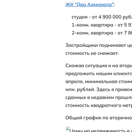
1-комн. ква
2-комн. ква
Для наглядно
Если в февра
165 148 рубле
Источник: htt
Отмечу, что н
остаются на 
ЖК "Горгиппи