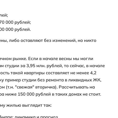
ртира - от 8 100 000 рублей;
ртира - от 12 400 000 рублей.
сти привожу график динамики цен в анап
ле 2022 года средняя стоимость квадратн
й, то в марте этот показатель достиг 204
ps://anapa.naydidom.com/tseny/adtype-ku
е все застройщики в Анапе повысили цены
прежнем уровне несколько месяцев:
я":