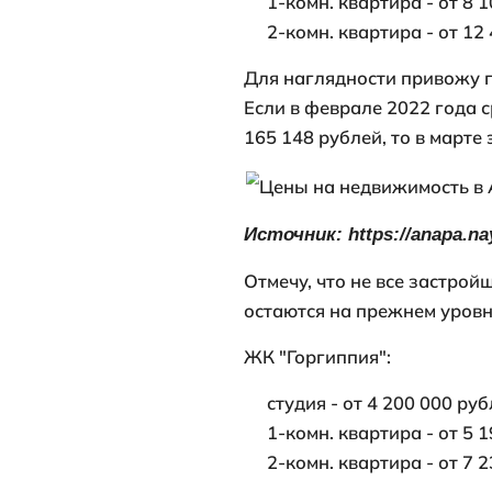
жилых компле
ЖК "Чёрное м
1-комн. ква
2-комн. ква
ЖК "Бархатны
1-комн. ква
2-комн. ква
ЖК "Holiday 
студия - от