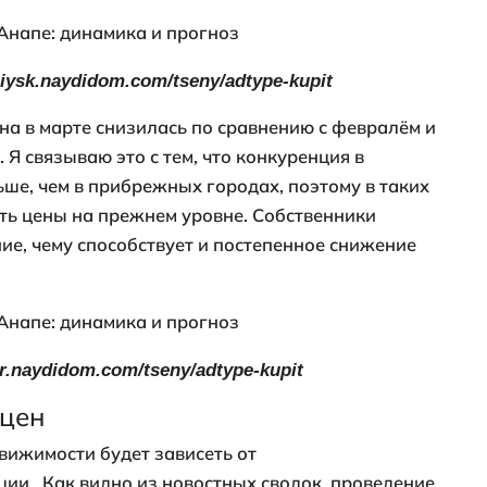
и планировками и оборудованными при
 Наоборот, в старых домах ("хрущёвках")
дут, и при покупке квартиры можно даже 
 поводу скидки.
дела в других городах?
ики с ценами недвижимости на вторично
Новороссийске и Краснодаре (на пример
средняя стоимость квадратного метра в 
то на практически на треть выше, чем в А