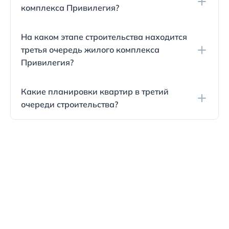
комплекса Привилегия?
Третья очередь расположена через двор от
На каком этапе строительства находится
первого корпуса и ближе всех к улице
третья очередь жилого комплекса
Рождественская.
Привилегия?
Строительство третьей очереди ведется: на
Какие планировки квартир в третий
апрель 2018 года поднято два этажа из
очереди строительства?
четырнадцати.
Планировки и расположение квартир в третьей
очереди полностью соответствуют планировкам
во второй очереди строительства.