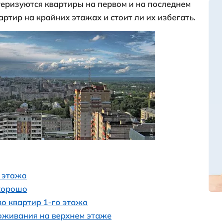
ледний не предлагать – это устоявшееся
ас. Квартиры на крайних этажах всегда 
сом, но насколько справедливо такое п
ной цены, которая может быть на 10-15
гих этажах, такая жилплощадь имеет ряд
 конечно, и недостатки. В этой статье я 
 чем же характеризуются квартиры на пе
 и минусы квартир на крайних этажах и с