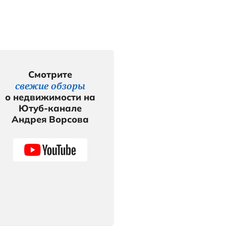
Смотр
и
свежие 
о недвижи
Ютуб-к