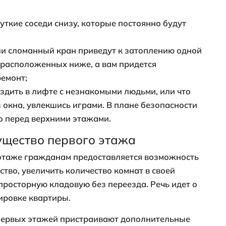
высокую влажность воздуха и неприятный
оявляются непрошенные гости: мыши, на
 в квартиру из подвального помещения
ь дома недостаточно высок, окна придет
 взглядов прохожих. Можно частично р
кальную тонировку окон, но такое решени
емя, вечером задвигать шторы всё равно 
а первом этаже жить хорош
ументов, которые я привёл ранее и кото
ождать вас при покупке квартиры на пер
сказывать вам о преимуществах первого 