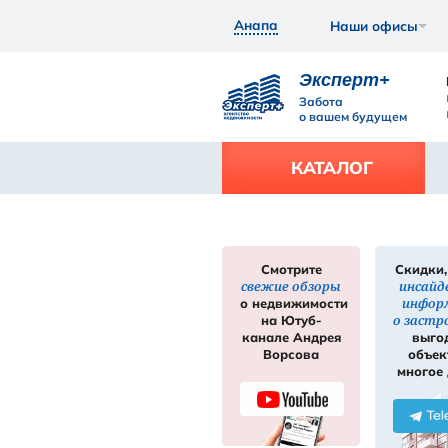
Анапа
Экс
Забот
о ваш
КАТ
Смотрите
свежие обзор
нее
Подробнее
о недвижимос
на Ютуб-