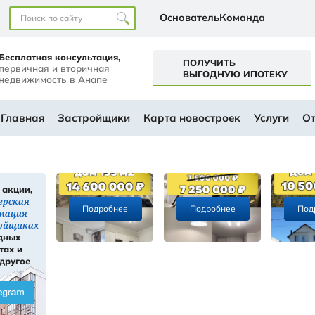
Наши офисы
перт+
Бесплатная консультация,
первичная и вторичная
а
недвижимость в Анапе
ем будущем
АЛОГ
Главная
Застройщики
Ка
Скидки, акции,
ы
инсайдерская
Подробнее
информация
ти
о застройщиках