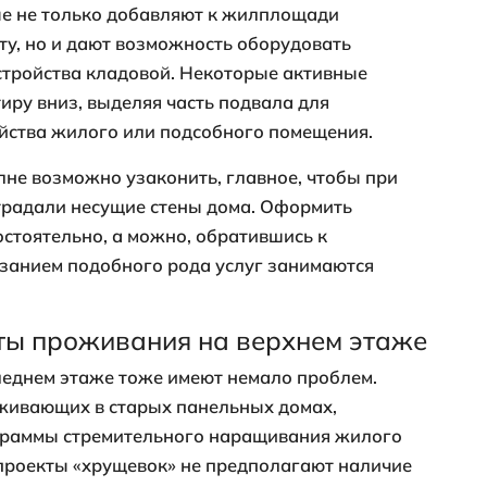
предполагает возможность превратить о
родуктовый магазин, парикмахерскую ил
уже выгодно отличает такое жилье, но по
не будем, так как речь идет именно о пр
вных преимуществ является возможность
идая лифта. Это не только повышает ваш
едимым при каком-нибудь чрезвычайном
им эвакуацию жильцов, но и банально 
ждом выходе на улицу и последующем во
сколько времени экономится за 10 лет, н
ели нижнего этажа могут абсолютно не б