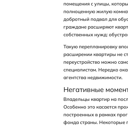
Первый этаж 
прибыльный п
объект. Это 
этот вариант 
Одним из гла
улицу, не ож
целым и невр
предполагающ
минут при ка
Представьте, 
Также обитат