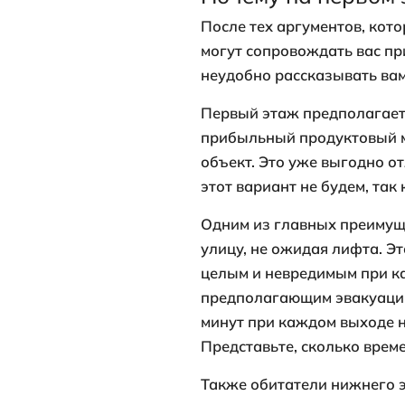
высококла
с целью ра
жилье на п
установкой
расходами 
Если окна 
шум машин,
прочие раз
похвастать
распростра
Подвал нер
Это может 