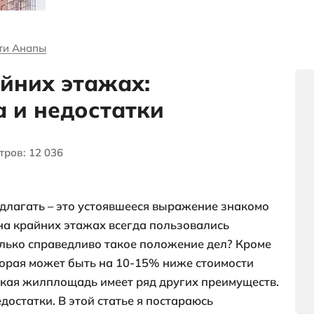
я
выгодных
объектах и
многое другое
и о недвижимости Анапы
на крайних этажах:
щества и недостатк
чество просмотров: 12 036