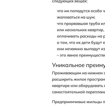
квартире, 
квартире п
попадающие
Если цокол
любопытных
сделав зер
дневное вр
Почему н
После тех арг
могут сопров
неудобно рас