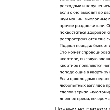
Преимущес
Недостат
Живущие на п
одиночестве.
двери, работа
многоквартир
установка со
По причине а
даже если ра
можно сгрупп
Квартира с