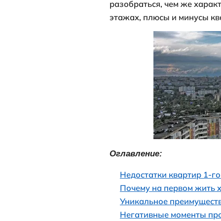
Первый и пос
каждому из н
меньшим спро
привлекатель
жилья на дру
Присутствуют,
разобраться,
этажах, плюсы