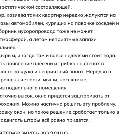
тва жизни на последнем этаже
ки квартир 1-го этажа
ервом этаже люди никогда не почувствую
 Бесконечное движение народа, громкое
 лифта постоянно будут напоминать о том
ный. Эту проблему частично решает устр
временной двери, погашающей большую ч
ктивного трафика жильцов на первых эт
ботает уборщица. В целом проблемы пр
ировать следующим образом:
тановится легкой добычей для воров. Не