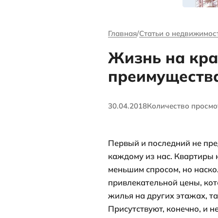
канале Андре
Ворсова
Главная
Стать
Жизнь 
преиму
30.04.2018
Коли