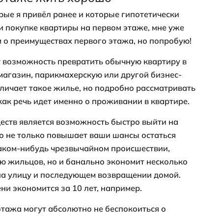
ссный домушник, но и обычный неблаго
здобыть немного денег, имеет соблазн вл
ервом этаже, когда хозяев нет дома. Пр
 решеток и сигнализации, что чревато 
и нарушением эстетической составляюще
выходят во двор, хозяева таких квартир 
 выхлопные газы автомобилей, курящих 
дражители. Сборник мусоропровода тож
ся здоровой атмосферой, а летом непри
няются еще сильнее.
едко бывает сырым, иногда там и вовсе н
спровоцировать появление плесени и гри