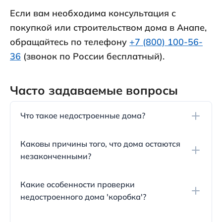
Если вам необходима консультация с
покупкой или строительством дома в Анапе,
обращайтесь по телефону
+7 (800) 100-56-
36
(звонок по России бесплатный).
Часто задаваемые вопросы
Что такое недостроенные дома?
Недостроенные дома привлекают внимание
Каковы причины того, что дома остаются
покупателей своей низкой ценой и делятся на
незаконченными?
два типа: 'под отделку' — строение под крышу
без коммуникаций, и 'коробка' — сооружение с
Недострой может возникнуть из-за финансовой
не завершенными общестроительными работами.
Какие особенности проверки
нестабильности застройщика, банкротства или
недостроенного дома 'коробка'?
ошибок проектирования.
При покупке недостроя в виде 'коробки',