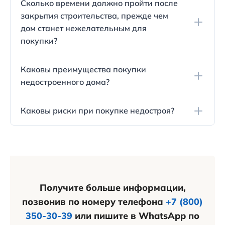
Сколько времени должно пройти после
необходимо обратить особое внимание на
закрытия строительства, прежде чем
юридическую сторону вопроса, например,
дом станет нежелательным для
проверить выписку ЕГРН и разрешительную
покупки?
документацию. Также может потребоваться
привлечение юристов и геодезистов для
Недострой не должен простоять
проверки фактических границ дома.
Каковы преимущества покупки
'законсервированным' более двух-трёх лет.
недостроенного дома?
Дольше этого срока дом может потерять свою
инвестиционную привлекательность.
Приобретение недостроенного дома позволяет
Каковы риски при покупке недостроя?
экономить на строительстве, так как его можно
дешевле и быстрее достроить. Кроме того, такие
Риск непредвиденных расходов и возможных
объекты часто имеют выгодное
юридических проблем — это основные минусы
месторасположение.
приобретения недостроенного дома.
Получите больше информации,
позвонив по номеру телефона
+7 (800)
350-30-39
или пишите в WhatsApp по