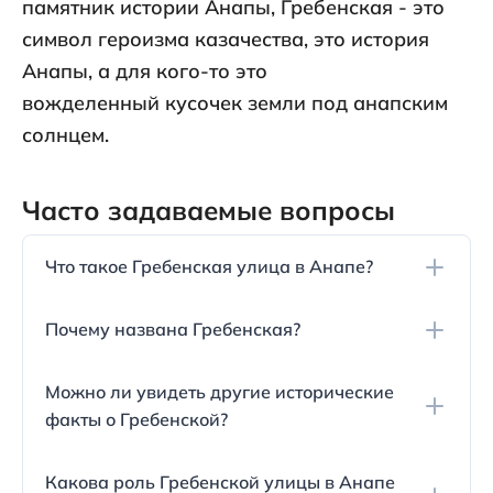
памятник истории Анапы, Гребенская - это
символ героизма казачества, это история
Анапы, а для кого-то это
вожделенный кусочек земли под анапским
солнцем.
Часто задаваемые вопросы
Что такое Гребенская улица в Анапе?
Гребенская улица — это одна из самых старых и
Почему названа Гребенская?
центральных улиц города Анапы, связанная с
его историей. Протяженность улицы составляет
Улица получила своё название в честь 100-летия
около 2 км.
Можно ли увидеть другие исторические
взятия турецкой крепости Анапа русскими
факты о Гребенской?
войсками под руководством Гребенского
казачьего полка в 1791 году.
В начале 1920-х годов название улицы было
Какова роль Гребенской улицы в Анапе
изменено на имя Мустафы Кемаля Ататюрка, но