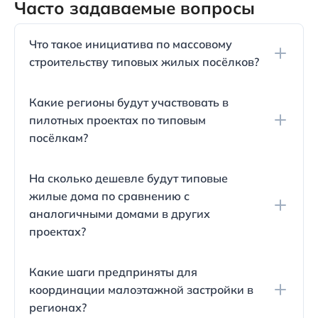
Часто задаваемые вопросы
Что такое инициатива по массовому
строительству типовых жилых посёлков?
Инициативу по массовому строительству
Какие регионы будут участвовать в
типовых жилых посёлков запустило общество
пилотных проектах по типовым
специалистов при Минстрое России. Эти посёлки
посёлкам?
должны решать проблемы создания комфортной
среды для проживания, удовлетворения спроса
Пилотные проекты планируется развернуть во 14
на индивидуальное жилищное строительство и
На сколько дешевле будут типовые
субъектах РФ, среди которых Краснодарский
развития сельского хозяйства.
жилые дома по сравнению с
край, Крым и Московская область.
аналогичными домами в других
проектах?
Типовые жилые дома предполагается сделать
Какие шаги предприняты для
минимум на 15% дешевле, чем аналогичные
координации малоэтажной застройки в
варианты вне данного проекта. Это достигается
регионах?
за счет централизованного подхода и