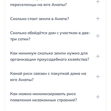
переселенцы на юге Анапы?
Большинство людей, которые переезжают в этот
Сколько стоит земля в Анапе?
район, выбирают жить в собственных домах, так
как это позволяет им быть ближе к природе и
Цена на сотку земли здесь начинается от одного
иметь личное пространство.
Сколько обойдётся дом с участком в две-
миллиона рублей до трех миллионов, что зависит
три сотки?
от местоположения и качества участка.
Приобретение дома с таким размером участка
Как минимум сколько земли нужно для
обычно стоит около десяти миллионов рублей.
организации приусадебного хозяйства?
Минимальный размер участка, который
Какой риск связан с покупкой дома на
позволяет организовать домашнее хозяйство и
юге Анапы?
ведение сада или огорода, составляет пять соток.
Приобретая дом в этом районе, владелец рискует
Как можно минимизировать риск
столкнуться со строительством самостроями
появления незаконных строений?
рядом, что может привести к шуму и другим
проблемам инфраструктуры.
Для снижения риска строительства самостроев