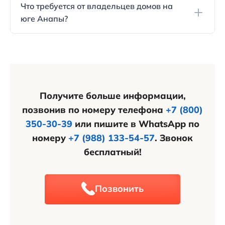
Что требуется от владельцев домов на
рекомендуется внимательно изучать район перед
юге Анапы?
покупкой дома и предпочитать более свежие
коттеджные постройки.
Тем, кто живет в собственных домах на этом
побережье, нужно ухаживать за землей вокруг
своего дома, включая посадки и огороды.
Получите больше информации,
позвонив по номеру телефона
+7 (800)
350-30-39
или пишите в WhatsApp по
номеру
+7 (988) 133-54-57
. Звонок
бесплатный!
Позвонить