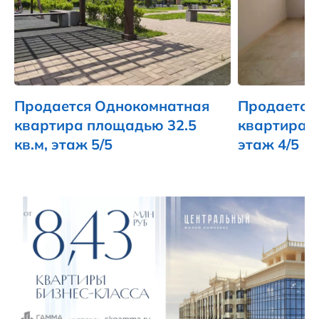
Продается Однокомнатная
Продается
квартира площадью 32.5
квартира п
кв.м, этаж 5/5
этаж 4/5