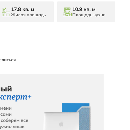
 р
рский край, Анапа, Адмирала Пус
крорайон Горгиппия