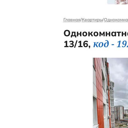
канале Андре
Ворсова
Главная
Кварт
Одноко
13/16,