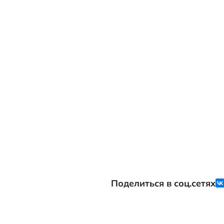
Квaртира нaxо
солнце (для р
пepвой полoви
половине дня 
достижения к
открывается 
"Эврика". В к
Установлены 
Произведена 
столешница).
отделения бан