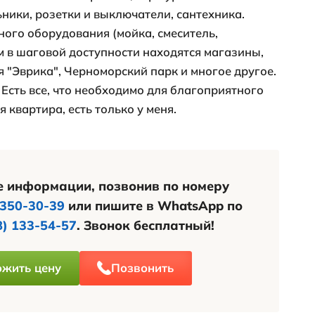
и у вас нет времени
иматься вопросами
вижимости, то соберём все
ументы. Вам нужно лишь
писать договор онлайн, без
езда в офис
Подробнее
е