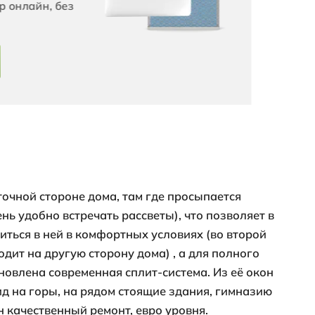
 р.
17.8 кв. м
кв. м
Жилая площадь
в доме
Поделиться
омфортный
рвис с Эксперт+