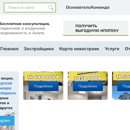
Наши офисы
перт+
Бесплатная консультация,
первичная и вторичная
а
недвижимость в Анапе
ем будущем
АЛОГ
Главная
Застройщики
Ка
Скидки, акции,
ы
инсайдерская
Подробнее
информация
ти
о застройщиках