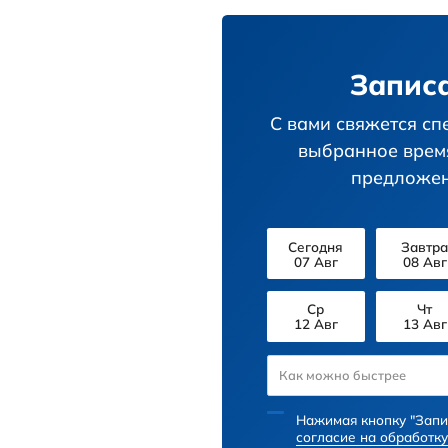
И до моря сов
проживания. С
Полу
телеф
н