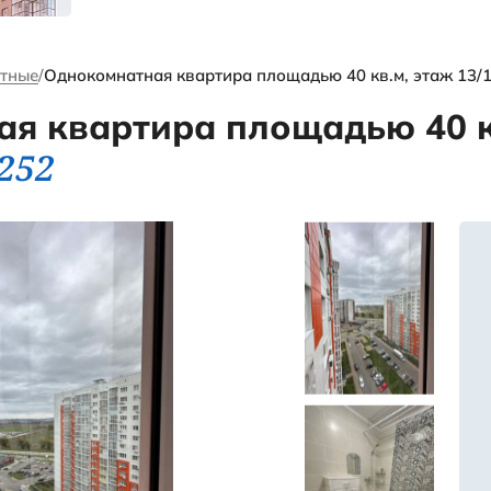
я
выгодных
объектах и
многое другое
иры
Однокомнатные
Однокомнатная квартира
мнатная квартира п
код - 19252