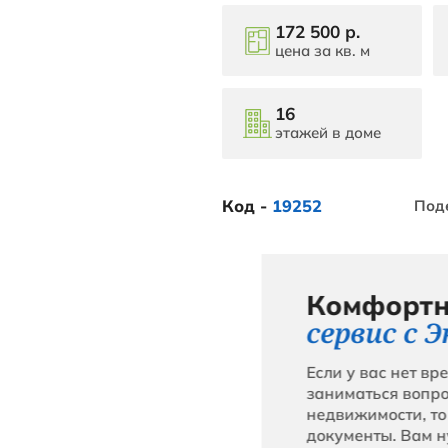
6 900 000
Краснода
Район:
Ми