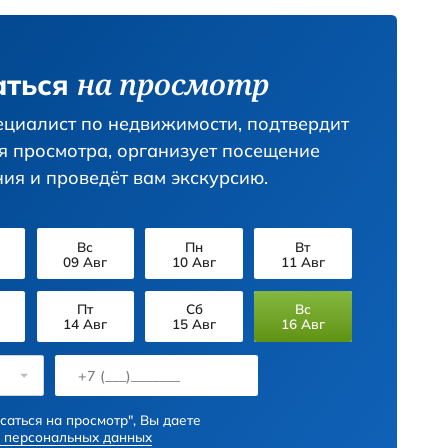
сем чуть-чуть. Есть все, что необходимо 
пешите, такая квартира, есть только у м
чите больше информации, позвонив
она
+7 (800) 350-30-39
или пишите в
омеру
+7 (988) 133-54-57
. Звонок бе
Предложить цену
Позвон