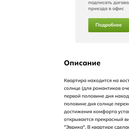
172 500
цена за 
16
этажей 
Код -
19252
К
се