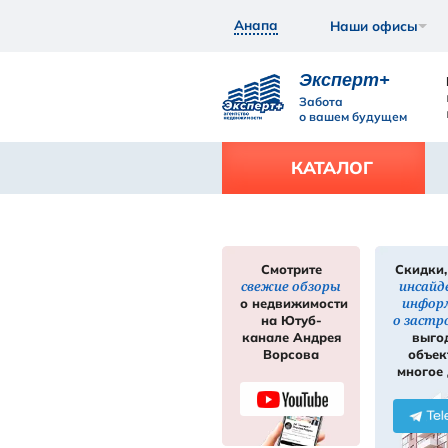
Анапа
Экс
Забот
о ваш
КАТ
Смотрите
свежие обзор
нее
Подробнее
о недвижимос
на Ютуб-