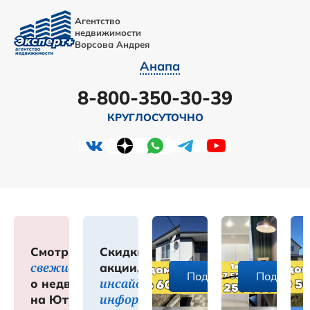
Агентство
недвижимости
Ворсова Андрея
Анапа
8-800-350-30-39
КРУГЛОСУТОЧНО
Смотрите
Скидки,
свежие обзоры
акции,
робнее
Подробнее
Подробне
инсайдерская
о недвижимости
информация
на Ютуб-