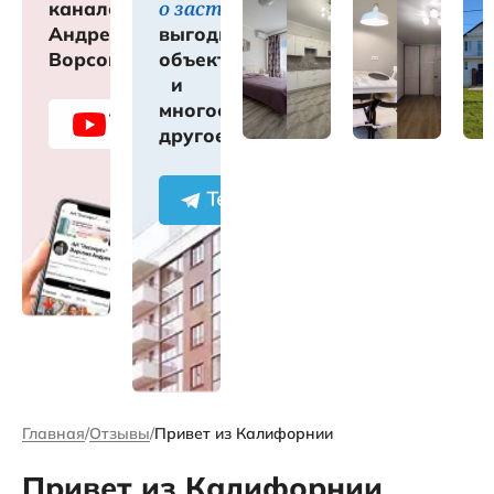
о застройщиках
канале
Андрея
выгодных
Ворсова
объектах
и
многое
другое
Главная
Отзывы
Привет из Калифорнии
Привет из Калифорнии