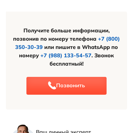
ограничен, однако здесь есть единственный
гостевой дом и частный сектор для размещения
туристов. Также рядом находится озеро
Чембуркское со слабосолеными водами,
Получите больше информации,
известное своими лечебными грязями.
позвонив по номеру телефона
+7 (800)
350-30-39
или пишите в WhatsApp по
номеру
+7 (988) 133-54-57
. Звонок
бесплатный!
Позвонить
Ваш личный эксперт