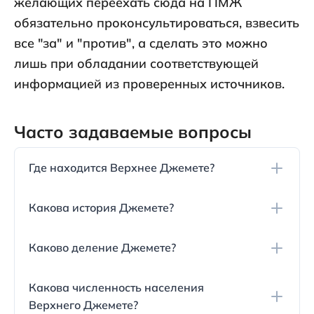
желающих переехать сюда на ПМЖ
обязательно проконсультироваться, взвесить
все "за" и "против", а сделать это можно
лишь при обладании соответствующей
информацией из проверенных источников.
Часто задаваемые вопросы
Где находится Верхнее Джемете?
Верхнее Джемете расположено между хуторами
Какова история Джемете?
Красный и Воскресенский, с тыльной стороны ж/
д вокзала Анапы. Оно находится на небольшой
История поселка Джемете начинается с 1828
возвышенности, откуда открывается вид на море.
Каково деление Джемете?
года, когда русские войска построили
укрепление для защиты дороги между Анапой и
В 1960-х годах Джемете был разделен на две
Таманью. В 1887 году генерал Д.В. Пиленко
Какова численность населения
части - Верхнее и Нижнее Джемете. В 1979 году
начал строительство дома и виноградников, что
Верхнего Джемете?
между ними была построена ж/д станция, что