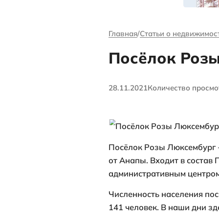
канале Андре
Ворсова
Главная
Стать
Посёл
28.11.2021
Коли