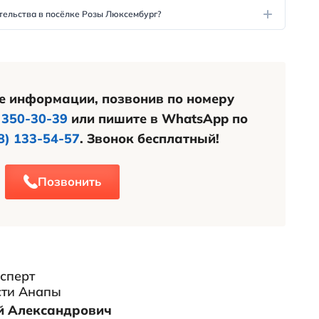
асти посёлка имеется свежая нарезка с е
 по 6 соток. Если территория посёлка и
будущем, то именно в западном направл
угих направлениях препятствуют земли с
имости в посёлке Розы Люксембург по 
. Объявления о продаже дома или участк
тели приобрести дом/участок именно в эт
 сельских населённых пунктах Анапского
к нам по бесплатному телефону
+7 (800)