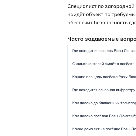
Жилой фонд п
одноэтажные 
соток. Назна
водоснабжени