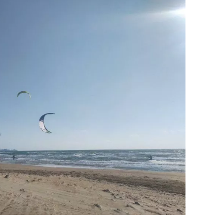
Юровке. Жители посёлка могут рассчитыв
прочем, за учащимися приезжает школьный
т посёлка Розы Люксембург до основных
 инфраструктуры Анапы:
 «Юровский» (для электричек) – 6 км.;
– 35 км. (через
посёлок Виноградный
);
– 37 км. (через
станицу Гостагаевскую
);
29 км.
ое местоположение посёлка Розы Люксе
тся практически равноудалённым рассто