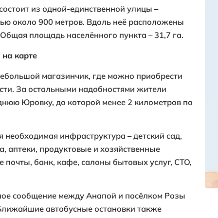
 Люксембург – крошечный населённый пун
дит в состав Первомайского сельского ок
вным центром в селе Юровка.
населения посёлка по данным переписи н
В наши дни здесь проживает чуть более 
 Люксембург состоит из одной-единстве
 протяжённостью около 900 метров. Вдо
ния посёлка. Общая площадь населённого