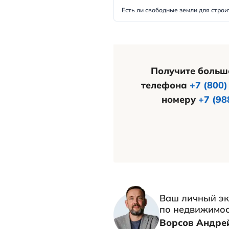
газификация.
В западной ч
участками ИЖС
расширена в 
посёлка в др
Рынок недвиж
развит слабо
нечасто.
Если вы бы хо
других малых
обращайтесь 