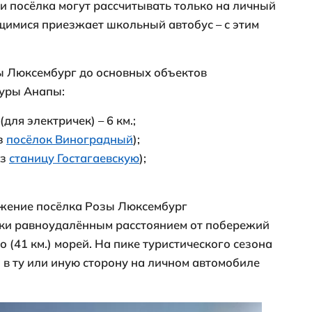
 Люксембург на карте
нкционирует небольшой магазинчик, где
й необходимости. За остальными надобн
раются в соседнюю Юровку, до которой м
ороге.
полагается вся необходимая инфраструкту
ковая больница, аптеки, продуктовые и х
ок, отделение почты, банк, кафе, салоны
е транспортное сообщение между Анапо
е налажено. Ближайшие автобусные ост