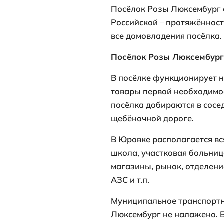
Посёлок Розы
от Анапы. Вхо
администрати
Численность 
141 человек. 
Посёлок Розы
Российской –
все домовладе