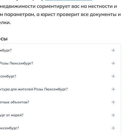
осёлка преимущественно составляют ки
дома. Придомовые участки достаточно бо
чение земли – для ИЖС и ЛПХ. Налажено
е. Есть информация, что к концу 2022 го