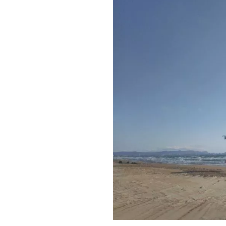
находятся в 
транспорт. В
проблем нет.
Расстояние о
транспортной
ж/д станция
ж/д вокзал 
автовокзал 
аэропорт – 
Географическ
характеризуе