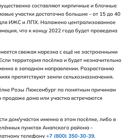
м.) и Азовского (41 км.) морей. На пике 
счаного пляжа в ту или иную сторону на 
1,5 часов.