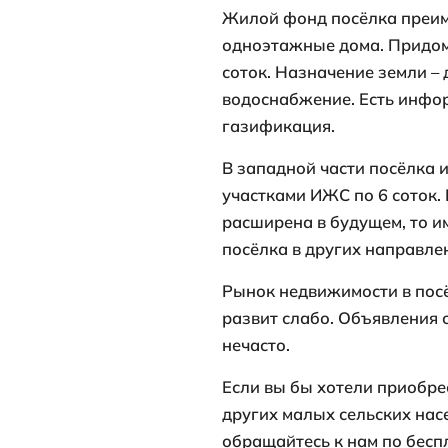
Чёрного (35 к
дорога до пе
займёт около 