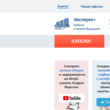
Анапа
Экс
Забот
о ваш
КАТ
Смотрите
свежие обзор
нее
Подробнее
о недвижимос
на Ютуб-