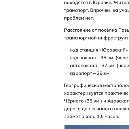
Посёлок Розы
В посёлке фу
товары перво
посёлка доби
щебёночной д
В Юровке рас
школа, участ
магазины, рын
АЗС и т.п.
Муниципально
Люксембург н