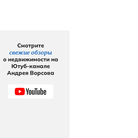
Смотр
свежие 
о недвижи
Ютуб-к