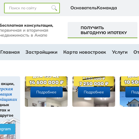
Наши офисы
перт+
Бесплатная консультация,
первичная и вторичная
а
недвижимость в Анапе
ем будущем
АЛОГ
Главная
Застройщики
Ка
Скидки, акции,
ы
инсайдерская
Подробнее
информация
ти
о застройщиках