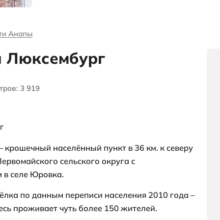
я
выгодных
объектах и
многое другое
и о недвижимости Анапы
ок Розы Люксембург
чество просмотров: 3 919