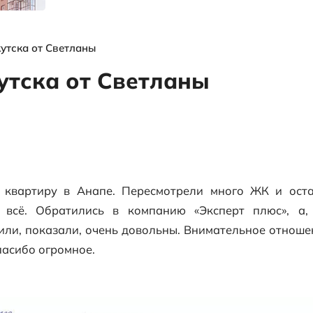
я
выгодных
объектах и
многое другое
ы
Отзыв из Иркутска от Светланы
из Иркутска от Све