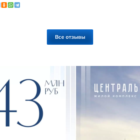
из Кемерово от Лилии