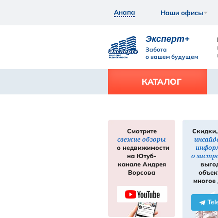
Анапа
Экс
Забот
о ваш
КАТ
Смотрите
свежие обзор
нее
Подробнее
о недвижимос
на Ютуб-