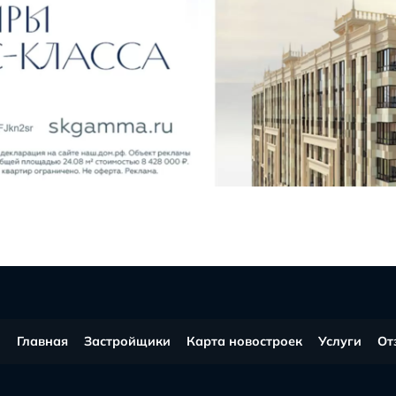
в соц.сетях
Все 