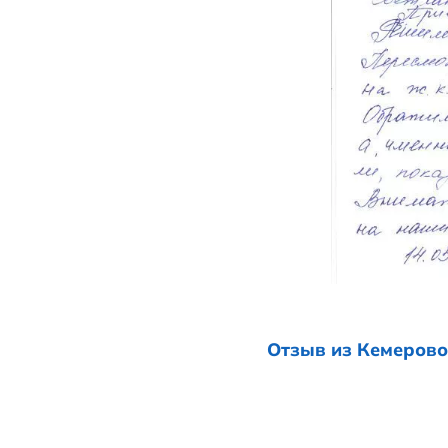
Приехали из 
Решили при
«Привилегия
Алябьевой. В
ответы на на
14.05.2018.