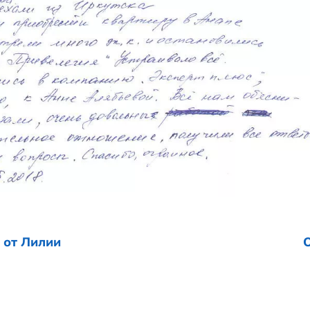
Иркутска.
обрести квартиру в Анапе. Пересм
». Устраивало всё. Обратились в ком
се нам объяснили, показали, очень дово
ши вопросы. Спасибо огромное.