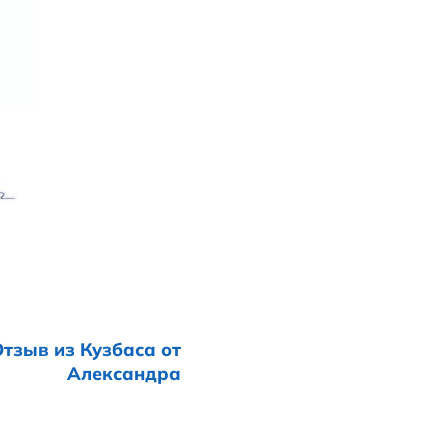
отрели много ЖК и остановились н
панию «Эксперт плюс», а, именно, к 
льны. Внимательное отношение, получили