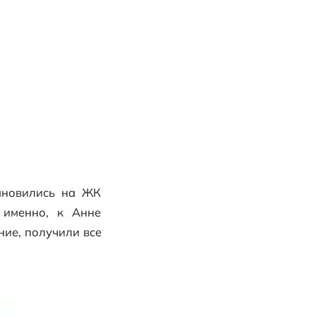
тланы