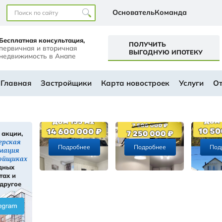
Наши офисы
перт+
Бесплатная консультация,
первичная и вторичная
а
недвижимость в Анапе
ем будущем
АЛОГ
Главная
Застройщики
Ка
Скидки, акции,
ы
инсайдерская
Подробнее
информация
ти
о застройщиках