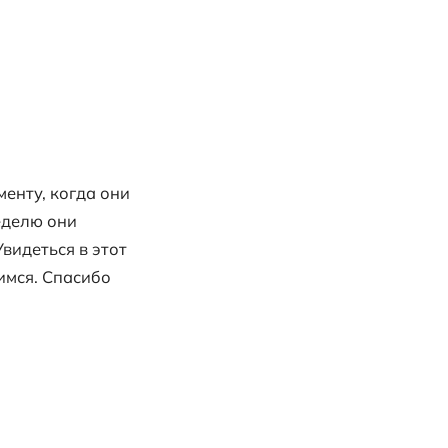
квы
ктронной почте. К тому моменту, когда 
 делам на неделю. За эту неделю они