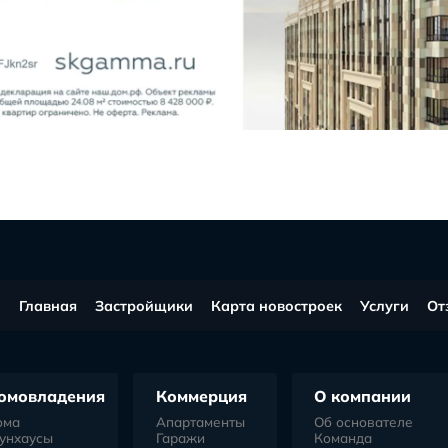
в соц.сетях
Все 