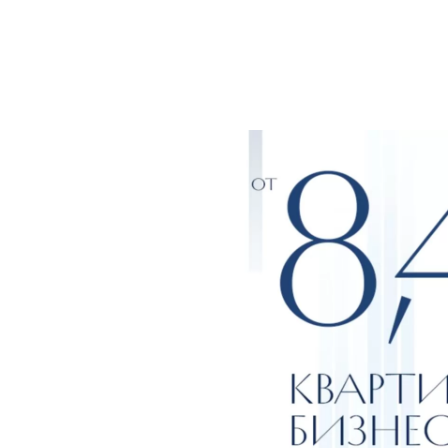
Переез
Анапу