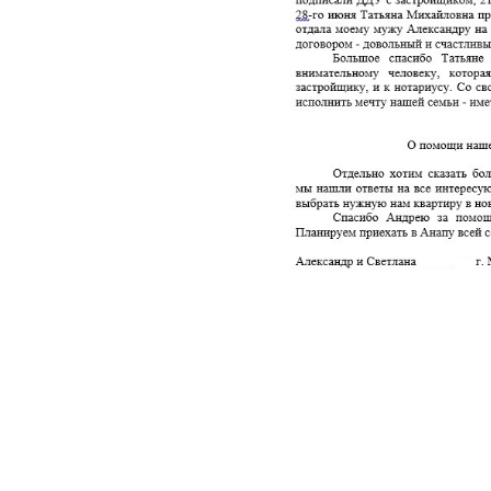
отлично полад
раз у нас так
друзья, мне о