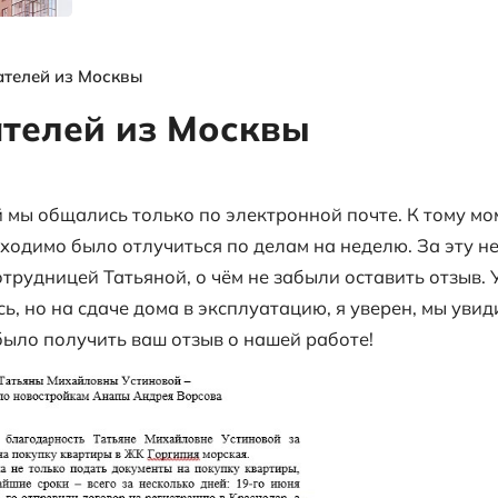
я
выгодных
объектах и
многое другое
ы
Отзыв покупателей из Москвы
покупателей из Мос
 и Светланой мы общались только по эле
апу, мне необходимо было отлучиться по