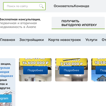
Наши офисы
перт+
Бесплатная консультация,
первичная и вторичная
а
недвижимость в Анапе
ем будущем
АЛОГ
Главная
Застройщики
Ка
Скидки, акции,
ы
инсайдерская
Подробнее
информация
ти
о застройщиках