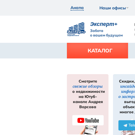
Анапа
Экс
Забот
о ваш
КАТ
Смотрите
свежие обзор
нее
Подробнее
о недвижимос
на Ютуб-