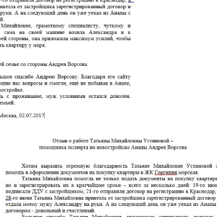
или с моей сотрудницей Татьяной, о чём 
 и не получилось, но на сдаче дома в экс
чень приятно было получить ваш отзыв о 