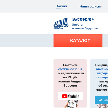
Анапа
Экс
Забот
о ваш
КАТ
Смотрите
свежие обзор
нее
Подробнее
о недвижимос
на Ютуб-