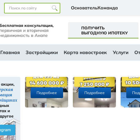
Наши офисы
перт+
Бесплатная консультация,
первичная и вторичная
а
недвижимость в Анапе
ем будущем
АЛОГ
Главная
Застройщики
Ка
Скидки, акции,
ы
инсайдерская
Подробнее
информация
ти
о застройщиках