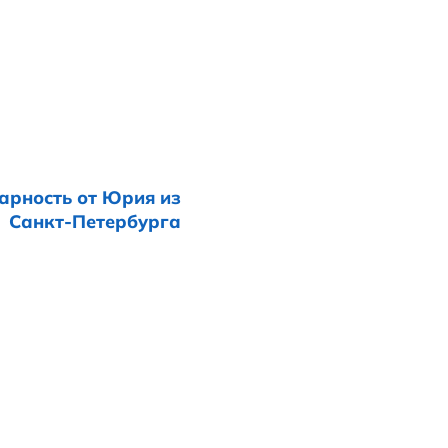
 помощь в приобретении квартиры в горо
ывчивая, в любое время дня и ночи все
аши запросы (а мы ещё те привереды),
рт+!!!