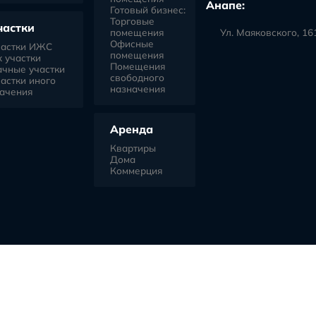
перт+