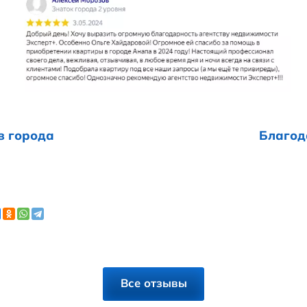
ге Хайдаровой
! Огромное ей спасибо за
году!
офессионал своего дела, вежливая, отз
лиентами! Подобрала квартиру под все н
сибо!
екомендую агентство недвижимости Экспе