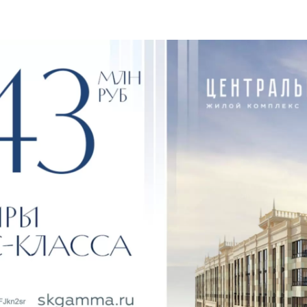
от Ларисы из города
с
в соц.сетях
Все 