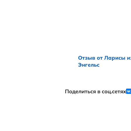
Особенно
Оль
Анапа в 2024 
Настоящий пр
на связи с к
огромное спа
Однозначно р