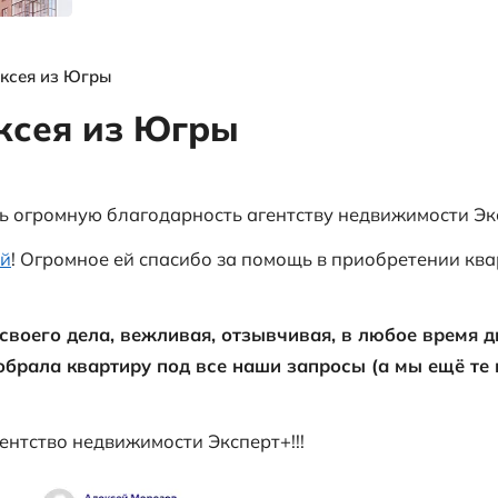
я
выгодных
объектах и
многое другое
ы
Отзыв от Алексея из Югры
от Алексея из Югры
 Хочу выразить огромную благодарность 