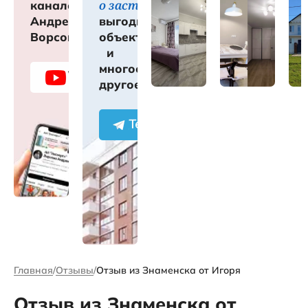
о застройщиках
канале
Андрея
выгодных
Ворсова
объектах
и
многое
другое
Главная
Отзывы
Отзыв из Знаменска от Игоря
Отзыв из Знаменска от