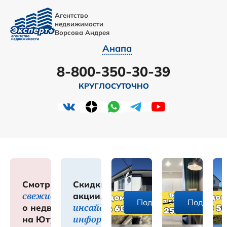
Агентство
недвижимости
Ворсова Андрея
Анапа
8-800-350-30-39
КРУГЛОСУТОЧНО
Смотрите
Скидки,
свежие обзоры
акции,
робнее
Подробнее
Подробне
инсайдерская
о недвижимости
информация
на Ютуб-