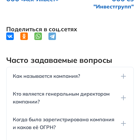
"Инвестгрупп"
Поделиться в соц.сетях
Часто задаваемые вопросы
Как называется компания?
Полное название компании — Общество с
Кто является генеральным директором
Ограниченной ответственностью
компании?
Специализированный застройщик Легис (ООО
СЗ Легис).
Генеральный директор ООО СЗ Легис —
Когда была зарегистрирована компания
Щербакова Марина Викторовна.
и каков её ОГРН?
Дата регистрации компании ООО СЗ Легис —