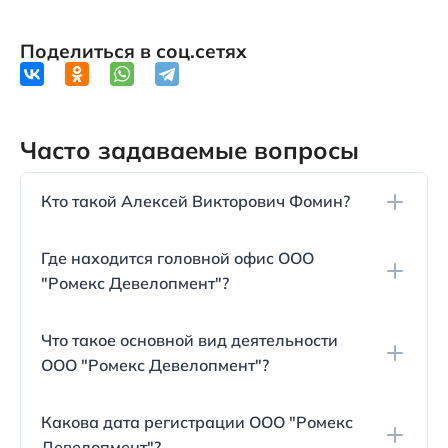
Поделиться в соц.сетях
Часто задаваемые вопросы
Кто такой Алексей Викторович Фомин?
Алексей Викторович Фомин является директором
Где находится головной офис ООО
ООО "Ромекс Девелопмент", строительной
"Ромекс Девелопмент"?
компании, известной в Анапе благодаря ЖК
Красная площадь.
Офис компании расположен по адресу г.
Что такое основной вид деятельности
Краснодар, ул. Новороссийская, д. 41, индекс
ООО "Ромекс Девелопмент"?
350059.
Основной деятельностью компании является
Какова дата регистрации ООО "Ромекс
строительство жилых и нежилых зданий, а также
Девелопмент"?