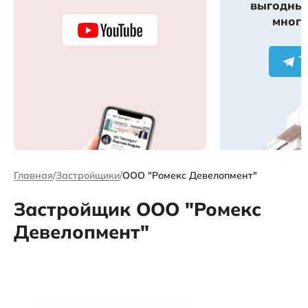
выгодных
много
Главная
Застройщики
ООО "Ромекс Девелопмент"
Застройщик ООО "Ромекс
Девелопмент"