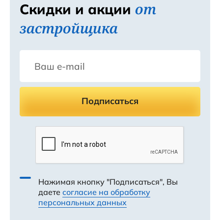
от
Скидки и акции
демонстрировала дочерняя компания ООО
"Стройзаказчик".
застройщика
Подписаться
Нажимая кнопку "Подписаться", Вы
даете
согласие на обработку
персональных данных