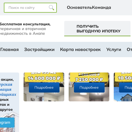
Наши офисы
перт+
Бесплатная консультация,
первичная и вторичная
а
недвижимость в Анапе
ем будущем
АЛОГ
Главная
Застройщики
Ка
Скидки, акции,
ы
инсайдерская
Подробнее
информация
ти
о застройщиках