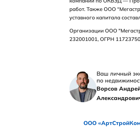
как юридическ
«Метрополис»
2007 года, с 
Официальн
Компания зар
Сочи, Мебельн
организации 
компании по 
работ. Также
уставного кап
Организации 