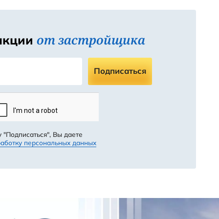
в соц.сетях
ваемые вопросы
гистрирована компания «Мегастрой»?
ниченной ответственностью «Мегастрой» было зарегистрир
омпания «Мегастрой»?
.
трой» зарегистрирована по адресу: Краснодарский край, 
уководителем компании «Мегастрой»?
 помещения 18-20.
ектором ООО «Мегастрой» является Казарян Роберт Игорев
капитал и какие налоговые данные компании «Мегастро
л ООО «Мегастрой» составляет 10 000 рублей, а её ИНН —
вид деятельности компании «Мегастрой»?