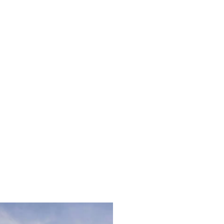
овано как юридическое лицо
город Сочи, Мебельный
ич.
й»?
 2320249840, КПП —