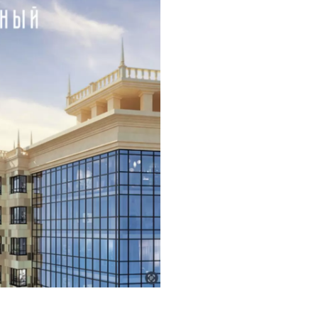
 прочих отделочных и
егастрой»?
омимо основного вида.
йщика
писаться