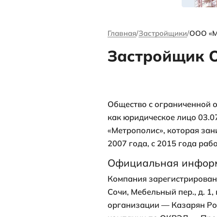
канале Андре
Ворсова
Главная
Застр
Застр
Общество с о