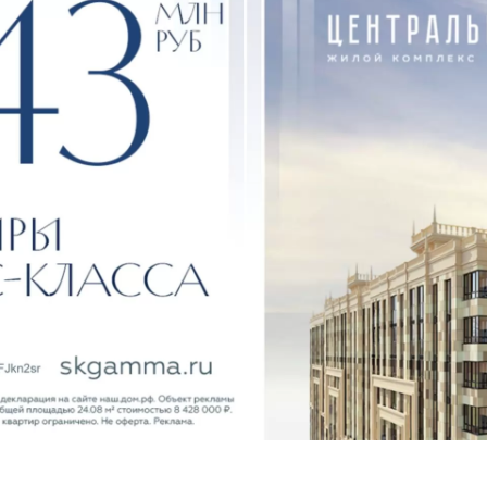
РН — 1172375052134.
ьность ООО «Мегастрой», согласно ОКВЭД, — производство
ительных направлений деятельности имеет компания «М
от.
 занимается еще 21 дополнительным видом деятельности, п
от застро
кидки и акции
Под