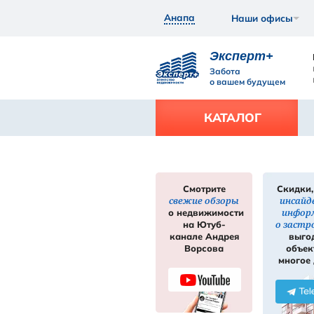
Анапа
Экс
Забот
о ваш
КАТ
Смотрите
свежие обзор
нее
Подробнее
о недвижимос
на Ютуб-