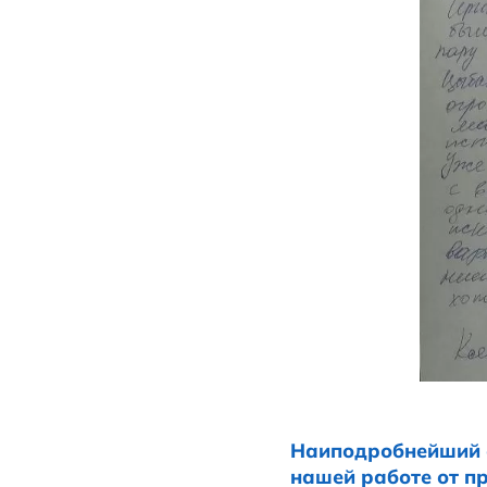
Ирина также п
Ещё раз благ
Ксения, Андре