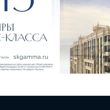
робнейший отзыв о
работе от продавца
ры в Анапе
в соц.сетях
Все 