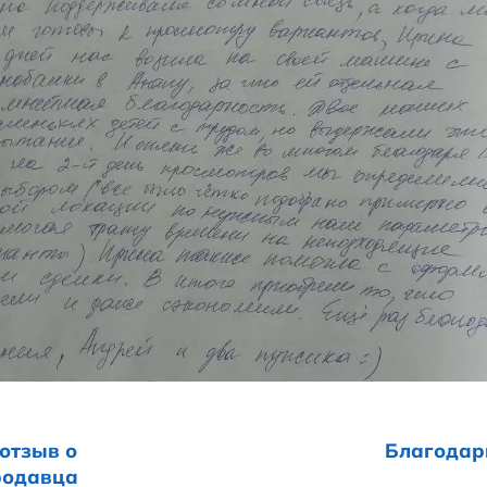
омогла с оформлением сделки. В итоге п
одарим.
й и два пупсика :)