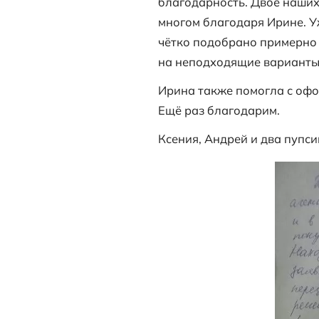
Хотим вырази
в частности
И
Мы собиралис
оставила заяв
решили дожда
Ирина поддерж
дней нас вози
благодарность
многом благо
чётко подобр
на неподходя