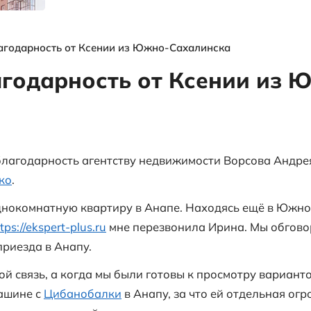
я
выгодных
объектах и
многое другое
ы
Огромная благодарность от Ксении из Юж
ая благодарность о
инска