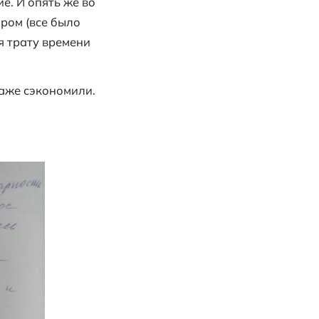
едвижимости Ворсова Андрея Эксперт Плю
напе. Находясь ещё в Южно-Сахалинске 
езвонила Ирина. Мы обговорили все дета
отовы к просмотру вариантов, Ирина пар
пу, за что ей отдельная огромнейшая
 но выдержали это испытание. И опять же
ров мы определились с выбором (все был
 нам параметрам, исключая трату време