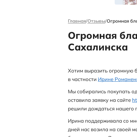
канале Андре
Ворсова
Главная
Отзыв
Огромн
Сахал