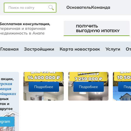
Наши офисы
перт+
Бесплатная консультация,
первичная и вторичная
а
недвижимость в Анапе
ем будущем
АЛОГ
Главная
Застройщики
Ка
Скидки, акции,
ы
инсайдерская
Подробнее
информация
ти
о застройщиках