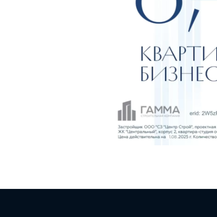
Наипод
нашей 
кварти
Поделиться 