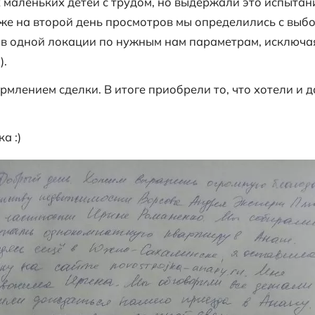
ть огромную благодарность агентству н
рине Романенко
.
ь покупать однокомнатную квартиру в А
ку на сайте
https://ekspert-plus.ru
мне пер
ться нашего приезда в Анапу.
ивала со мной связь, а когда мы были г
ла на своей машине с
Цибанобалки
в Ана
. Двое наших маленьких детей с трудом,
даря Ирине. Уже на второй день просмот
ано примерно в одной локации по нужным
щие варианты).