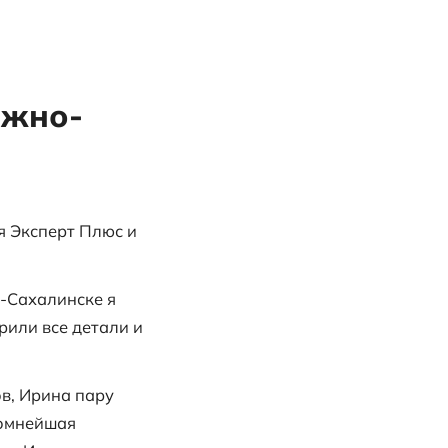
но-Сахалинска
т Ксении из Южно-