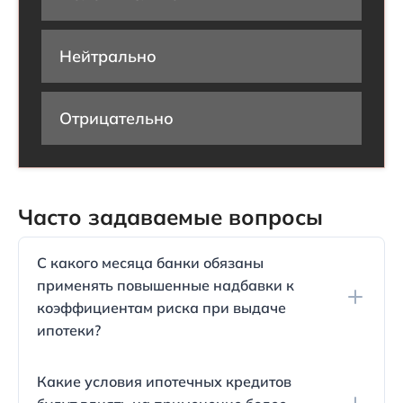
Нейтрально
Отрицательно
Часто задаваемые вопросы
С какого месяца банки обязаны
применять повышенные надбавки к
коэффициентам риска при выдаче
ипотеки?
Банки должны были начать применять
Какие условия ипотечных кредитов
повышенные надбавки с 1 октября. Это связано с