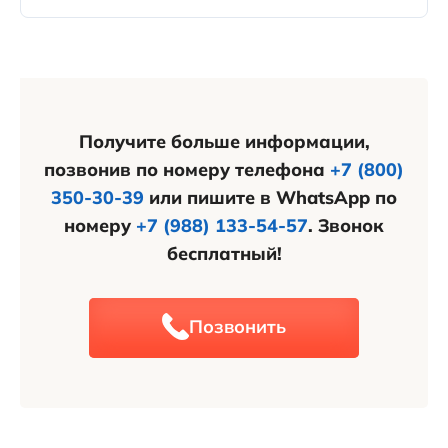
резервирования под такие кредиты. Это сделает
связано с повышенными рисками для банков в
Легче всего получить ипотеку будут заёмщики, у
ипотеку менее выгодной для этих категорий
таких ситуациях.
которых первоначальный взнос (ПВ) составляет
заемщиков.
30% или более, а показатель долговой нагрузки
не превышает 70%. Такие условия
рассматриваются как наименее рискованные для
Получите больше информации,
банков.
позвонив по номеру телефона
+7 (800)
350-30-39
или пишите в WhatsApp по
номеру
+7 (988) 133-54-57
. Звонок
бесплатный!
Позвонить