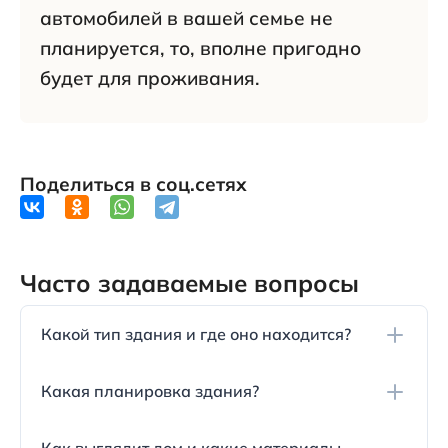
автомобилей в вашей семье не
планируется, то, вполне пригодно
будет для проживания.
Поделиться в соц.сетях
Часто задаваемые вопросы
Какой тип здания и где оно находится?
Дом построен как девятиэтажный монолитный Г-
Какая планировка здания?
образной формы на улице Спортивная, дом 22 в
Анапе. Он предназначен для жилищного
Первый этаж дома отдан под коммерческую
строительства и входит в состав ЖСК.