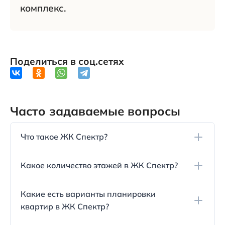
комплекс.
Поделиться в соц.сетях
Часто задаваемые вопросы
Что такое ЖК Спектр?
ЖК Спектр — это вторая очередь строительства
Какое количество этажей в ЖК Спектр?
проекта «Стройград», начатого в 2013 году.
Комплекс состоит из 8 пятиэтажных домов с
В каждом доме ЖК Спектр 5 этажей. На первом
одинаковой архитектурой и планировкой,
Какие есть варианты планировки
уровне расположены коммерческие помещения,
облицованных керамическим кирпичом бежевого
квартир в ЖК Спектр?
а остальные этажи занимают квартиры
и красного цвета.
различных типов.