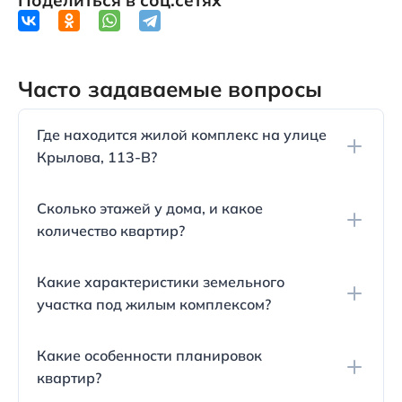
Поделиться в соц.сетях
Часто задаваемые вопросы
Где находится жилой комплекс на улице
Крылова, 113-В?
Жилой комплекс расположен между Южным
Сколько этажей у дома, и какое
рынком и парком Ореховая роща. Он сдан в
количество квартир?
эксплуатацию в мае 2021 года.
Жилой комплекс состоит из 10 этажей. Всего в
Какие характеристики земельного
доме 69 квартир, по семь на каждом этаже, кроме
участка под жилым комплексом?
первого.
Земельный участок имеет кадастровый номер
Какие особенности планировок
23:37:102032:70 и площадь в 5933 кв.м.
квартир?
Разрешённое использование - многоэтажная