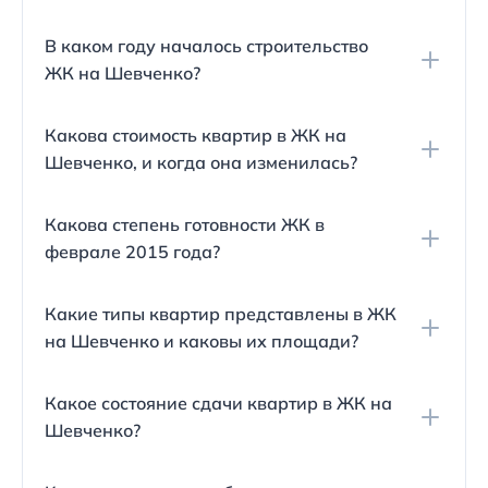
Жилой комплекс расположен по адресу ул.
В каком году началось строительство
Шевченко 211/Краснозеленых 14, возле
ЖК на Шевченко?
пересечения этих двух улиц.
Строительство жилого комплекса началось в
Какова стоимость квартир в ЖК на
октябре 2014 года.
Шевченко, и когда она изменилась?
Жилье относится к эконом-классу, его цена
Какова степень готовности ЖК в
начиналась с 55 тысяч рублей за квадратный
феврале 2015 года?
метр. В начале 2015 года стоимость поднялась
до 60 тысяч рублей за квадрат.
В начале февраля 2015 года свободных квартир
Какие типы квартир представлены в ЖК
оставалось не более 40%.
на Шевченко и каковы их площади?
В жилом комплексе можно приобрести квартиры
Какое состояние сдачи квартир в ЖК на
различной площади от 35.88 до 66,5 квадратных
Шевченко?
метров — это однокомнатные и двухкомнатные
варианты.
Жилые помещения предоставляются