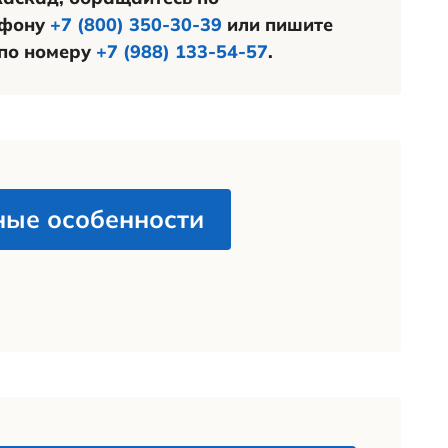
а
 является второй очередью строительства жилого комплекс
ексную 9-этажную застройку.
овия покупки
 квартиры осуществляется оформлением
нии в ЖСК (жилищно-строительный коопе