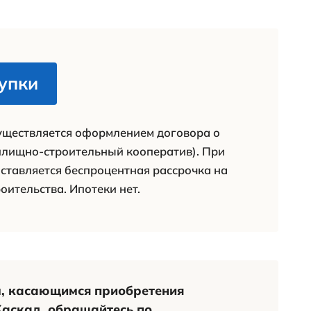
Консультации, подбор, оформлени
юридическое сопровождение сделки – бе
исание
я информация о ЖК Каска
вия покупки