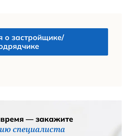
хитектурные особенности
К
Радуга
.