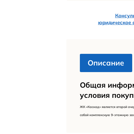
Адрес:
Этажност
Площадь 
Этап:
Застройщ
Стоимост
Квартиры
Район:
ФЗ:
Тип здан
Дата вво
Класс: