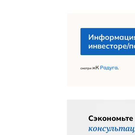
Ар
Ж
смотри