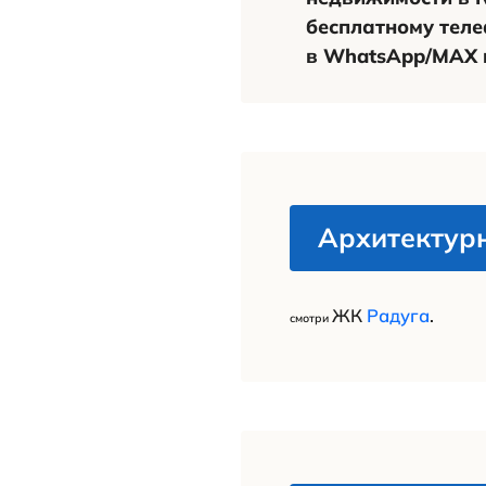
ЖК «Каскад»
собой компл
Усл
Покупка
вступле