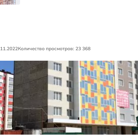
я
выгодных
объектах и
многое другое
тройки
Каскад
д
новлялась: 30.11.2022
Количество просмотро