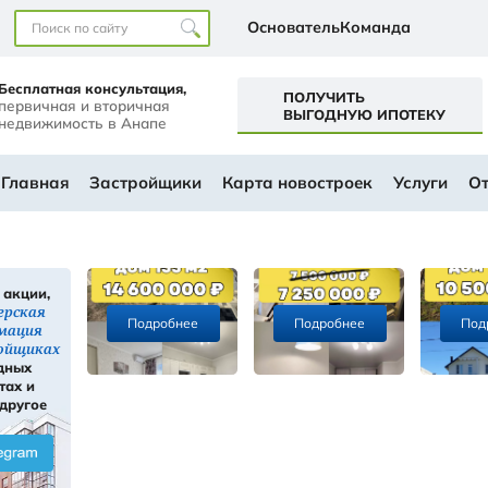
Наши офисы
перт+
Бесплатная консультация,
первичная и вторичная
а
недвижимость в Анапе
ем будущем
АЛОГ
Главная
Застройщики
Ка
Скидки, акции,
ы
инсайдерская
Подробнее
информация
ти
о застройщиках