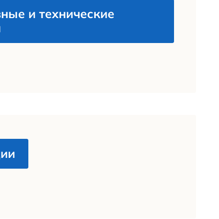
имости, предоставляется беспроцентная 
окончания строительства. Ипотеки нет.
ем вопросам, касающимся приобрет
жимости в Каскад, обращайтесь по
атному телефону
+7 (800) 350-30-39
atsApp/MAX по номеру
+7 (988) 133-