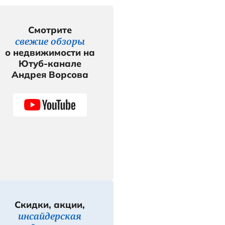
Смотр
свежие 
о недвижи