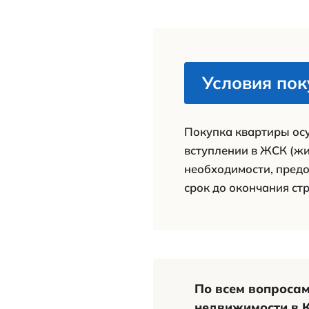
Оп
Обща
усло