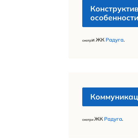
необход
срок до 
По вс
недви
беспл
в Wh