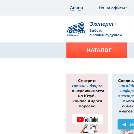
Анапа
Экс
Забот
о ваш
КАТ
Смотрите
свежие обзор
нее
Подробнее
о недвижимос
на Ютуб-