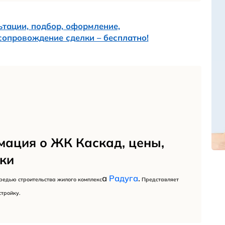
г. Анапа, ул. 
ь:
9
квартир:
32м² - 76м²
Сдан в экспл
ик:
ООО «Крымски
ь:
45 т.р. за 1 кв.
 в жилом комплексе:
Продажа квар
12 мкрн
ФЗ-215 (ЖСК)
ия:
монолит, вент
да в эксплуатацию:
4 кв. 2016 год
Эконом