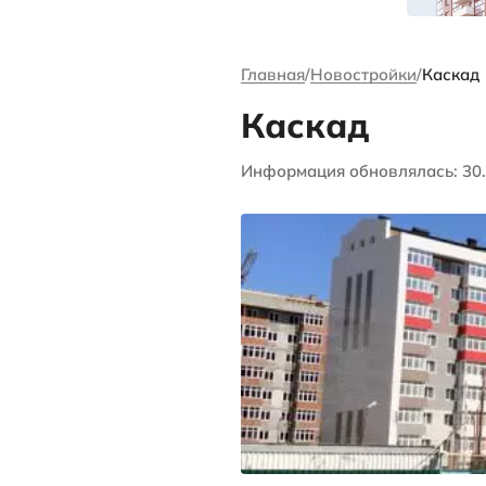
канале Андре
Ворсова
Главная
Новос
Каска
Информация об