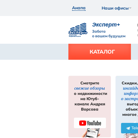
Анапа
Экс
Забот
о ваш
КАТ
Смотрите
свежие обзор
нее
Подробнее
о недвижимос
на Ютуб-