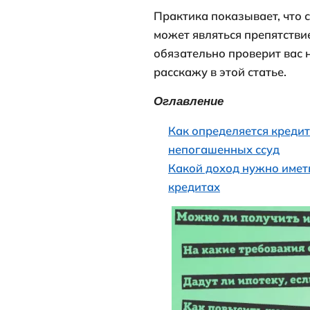
Потребительс
сейчас мораль
поводу, я во
просто рассмо
купить к люб
уютную кварт
Практика пок
может являть
обязательно п
расскажу в эт