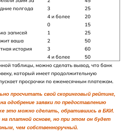
нимаются значения, набранные в диапазон
ерная схема подсчета бального рейтинга
Фактич
мые
Показатели,
данные
интересующие банк
клиент
отсутст
просро
Сколько месяцев
0-5
прошло с момента
х
6-11
последней просрочки
12-23
более 2