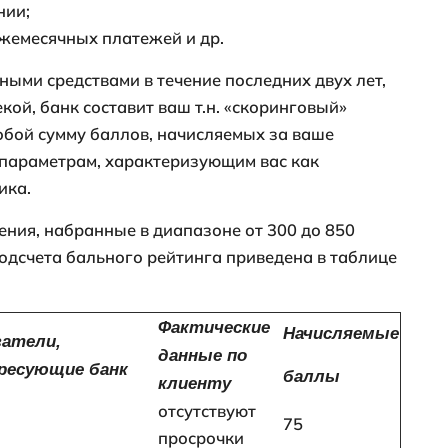
деляется кредитоспособность
у него непогашенных ссуд
вку на получение ипотечного кредита, 
ъеме рассказать в ней о своих непогаше
ько незначительна сумма займа, если он
олжна быть в анкете-заявке.
ечного кредитования – долгосрочная и от
 обязательно проверяет каждого клиента
ыдачу кредита обстоятельств, а непога
осятся к таким факторам.