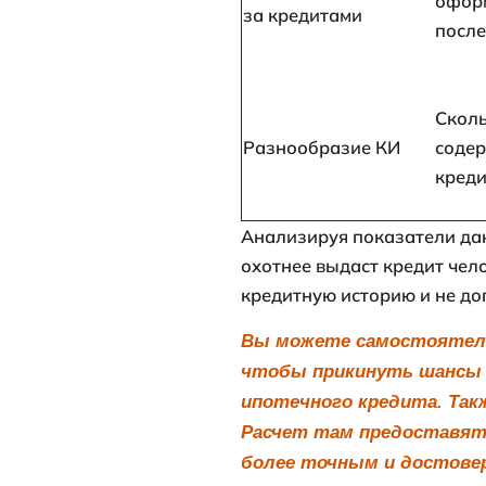
В расчет при
баллов. Прим
ниже.
Анализируе
факторы
Регулярность
внесения
обязательны
платежей