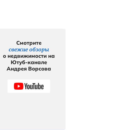
у, если
Смотр
свежие 
о недвижи
Ютуб-к