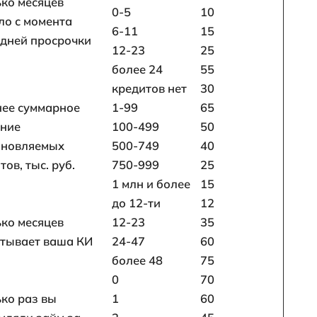
чреждение направит запрос в Бюро креди
ую информацию о всех интересующих его
аших непогашенных займов;
 предназначении;
ти внесения ежемесячных платежей и др.
овались заемными средствами в течение 
ием за ипотекой, банк составит ваш т.н
редставляет собой сумму баллов, начисл
 тем или иным параметрам, характеризую
ого плательщика.