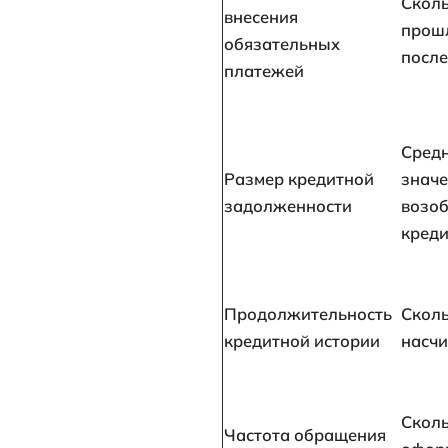
Банковское у
получит полн
размере в
их целевом
регулярнос
Если вы польз
перед обращен
рейтинг. Он п
соответствие
добросовестн