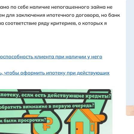
кие кредиты давно и прочно вошли в на
но-этическую сторону этого явления. Св
зможно, когда-нибудь опубликую
на своём
трим ситуацию, - есть непогашенный кре
имому холодильнику подходящую по цвет
иру.
азывает, что само по себе наличие непо
ся препятствием для заключения ипотечн
роверит вас на соответствие ряду критер
ой статье.