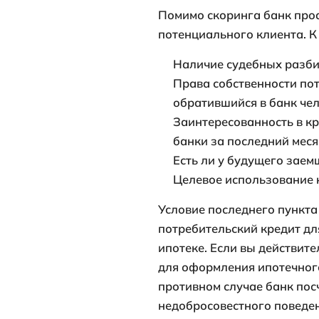
Размер кред
задолженнос
Продолжител
кредитной ис
Частота обр