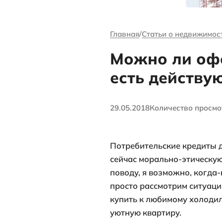
канале Андре
Ворсова
Главная
Стать
Можно 
есть д
29.05.2018
Коли