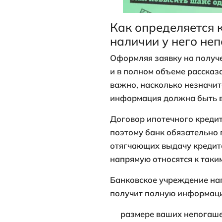
Оглавление
Как опреде
непогашен
Какой дохо
кредитах