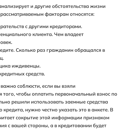
кредито
Среднее суммарное
1-99
итной
значение
100-49
ти
возобновляемых
500-74
кредитов, тыс. руб.
750-99
1 млн и
до 12-т
ьность
Сколько месяцев
12-23
тории
насчитывает ваша КИ
24-47
более 4
0
Сколько раз вы
1
ащения