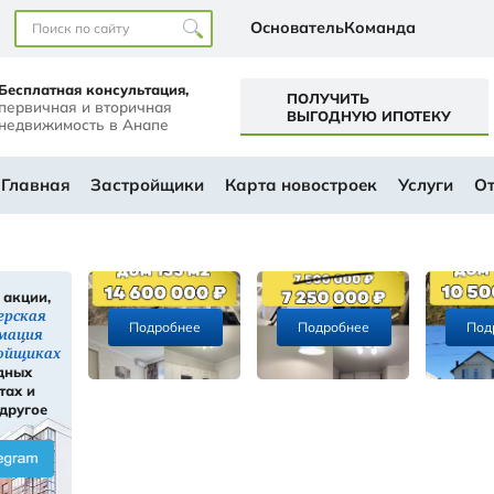
Наши офисы
перт+
Бесплатная консультация,
первичная и вторичная
а
недвижимость в Анапе
ем будущем
АЛОГ
Главная
Застройщики
Ка
Скидки, акции,
ы
инсайдерская
Подробнее
информация
ти
о застройщиках