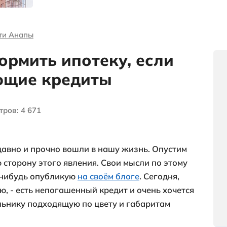
я
выгодных
объектах и
многое другое
и о недвижимости Анапы
ли оформить ипотек
ействующие кредиты
чество просмотров: 4 671