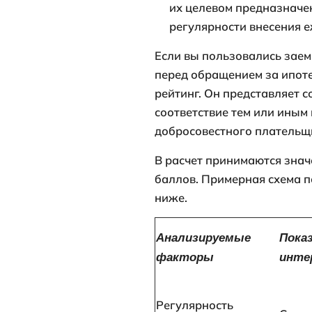
Как опре
наличии 
Оформляя зая
и в полном об
важно, наскол
информация д
Договор ипот
поэтому банк
отягчающих в
напрямую отн