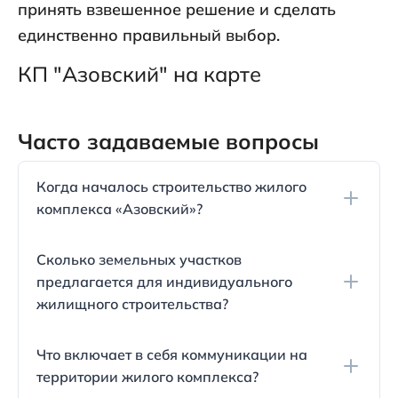
принять взвешенное решение и сделать
единственно правильный выбор.
КП "Азовский" на карте
Часто задаваемые вопросы
Когда началось строительство жилого
комплекса «Азовский»?
Строительство коттеджного посёлка «Азовский»,
Сколько земельных участков
расположенного на въезде в Темрюк по улице 27
предлагается для индивидуального
сентября, началось в 2021 году.
жилищного строительства?
Коттеджный посёлок «Азовский» состоит из 150
Что включает в себя коммуникации на
земельных участков, каждый из которых имеет
территории жилого комплекса?
площадь от 4 до 6 соток.