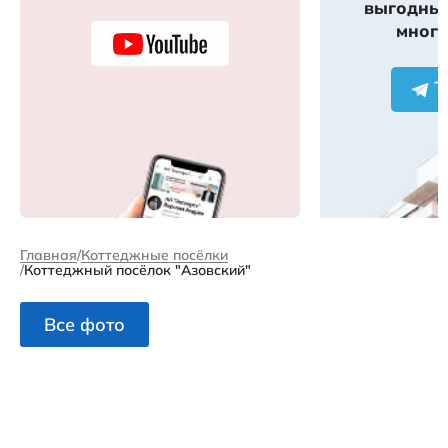
выгодных
много
Главная
Коттеджные посёлки
Коттеджный посёлок "Азовский"
Все фото