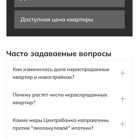
Доступная цена квартиры
Часто задаваемые вопросы
Как изменилась доля нераспроданных
квартир в новостройках?
Доля нераспроданных квартир увеличилась с
Почему растет число нераспроданных
36% до 44%. Это привело к росту объема
квартир?
неликвидного жилья, который вырос с 34,7 млн.
квадратных метров до 42,9 млн. квадратных
Завышенные цены на жилье стали основной
метров.
Какие меры Центробанка направлены
причиной увеличения доли нераспроданных
против "околонулевой" ипотеки?
квартир. Кроме того, льготная ипотека привела к
росту цен на недвижимость, что отпугнуло