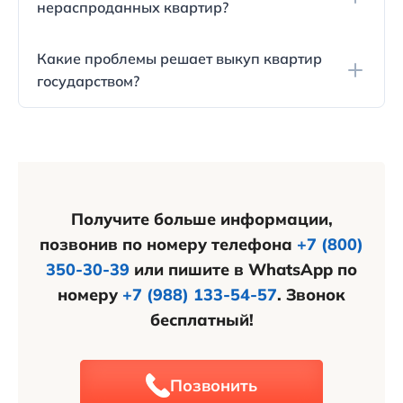
нераспроданных квартир?
размере 10-20%.
Государство рассматривает возможность выкупа
Какие проблемы решает выкуп квартир
нераспроданных квартир у застройщиков для
государством?
дальнейшей продажи в беспроцентную
рассрочку или сдачи внаем.
Выкуп нераспроданных квартир у застройщиков
помогает решить проблемы для банков,
застройщиков, государства и граждан,
обеспечивая стабильность на рынке
недвижимости.
Получите больше информации,
позвонив по номеру телефона
+7 (800)
350-30-39
или пишите в WhatsApp по
номеру
+7 (988) 133-54-57
. Звонок
бесплатный!
Позвонить