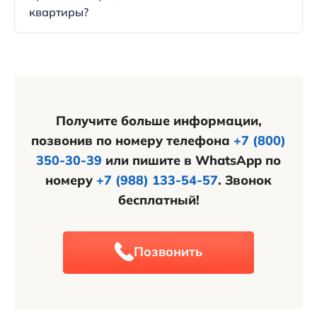
кредита.
квартиры?
поэтому лучше уточнить информацию у банка.
Менеджеры банков контролируют весь процесс
досрочного погашения ипотеки, а также
передачи средств. Они помогают организовать
безопасные способы расчета между продавцом и
покупателем.
Получите больше информации,
позвонив по номеру телефона
+7 (800)
350-30-39
или пишите в WhatsApp по
номеру
+7 (988) 133-54-57
. Звонок
бесплатный!
Позвонить