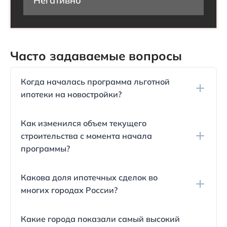
Негативно
Часто задаваемые вопросы
Когда началась программа льготной
ипотеки на новостройки?
Программа была запущена в апреле 2020 года,
Как изменился объем текущего
что стало важным подспорьем для строительных
строительства с момента начала
компаний во время пандемии.
программы?
Объем текущего строительства за период с
Какова доля ипотечных сделок во
апреля 2020 года по середину ноября 2022 года
многих городах России?
вырос на 8% - с 91 до 98 миллионов квадратных
метров.
Доля ипотечных сделок в некоторых городах
Какие города показали самый высокий
достигла 80-90%, что указывает на значительное