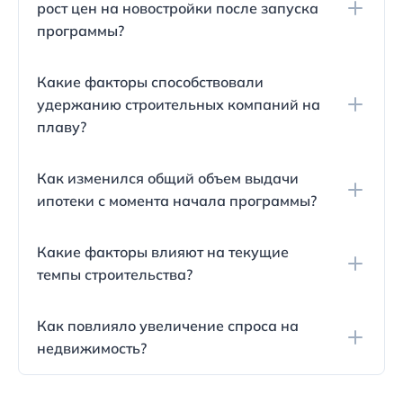
рост цен на новостройки после запуска
увеличение спроса на недвижимость благодаря
программы?
низким ставкам по ипотеке.
Санкт-Петербург, Новая Москва и Екатеринбург
Какие факторы способствовали
лидировали по росту цен на новые квартиры:
удержанию строительных компаний на
72%, 66% и 57% соответственно.
плаву?
Программа льготной ипотеки помогла
Как изменился общий объем выдачи
поддержать строительные компании в период
ипотеки с момента начала программы?
пандемии (2020-2021 годы) и продолжает это
делать в 2022 году, обеспечивая им стабильный
Объем ипотечных кредитов увеличился: по
спрос.
Какие факторы влияют на текущие
готовому жилью на 64%, а по строящемуся -
темпы строительства?
почти на 100%.
Темпы строительства не увеличились, несмотря
Как повлияло увеличение спроса на
на стимулирование со стороны государства
недвижимость?
низкими ипотечными ставками.
Вместе с ростом спроса произошло увеличение