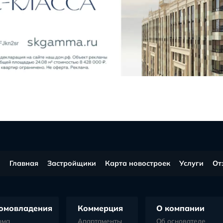
арность от Яны из
ска
в соц.сетях
Все 