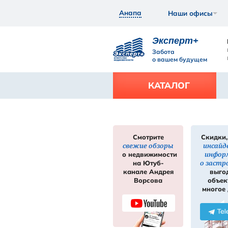
Анапа
Экс
Забот
о ваш
КАТ
Смотрите
свежие обзор
нее
Подробнее
о недвижимос
на Ютуб-