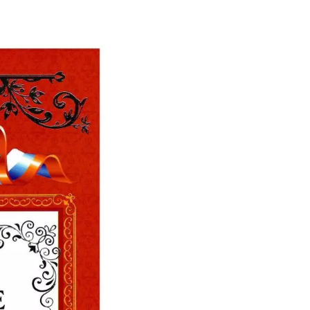
е письмо
амотное отношение к нам, желаем Вам
ень рады за то, что подобрали нам уютн
не ходили пешком, а катались на Вашей
ного роста.