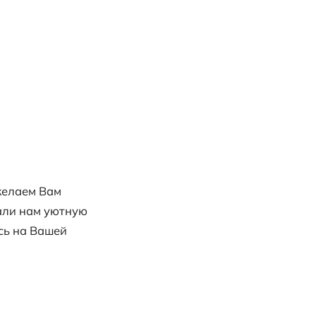
ерлитамака
умушаевых из