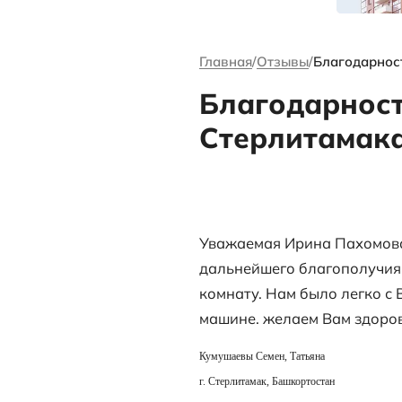
канале Андре
Ворсова
Главная
Отзыв
Благод
Стерл