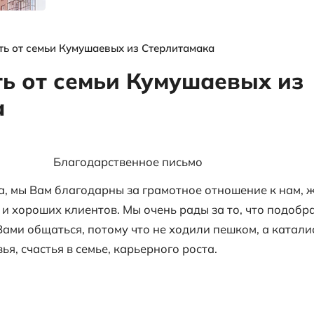
я
выгодных
объектах и
многое другое
ы
Благодарность от семьи Кумушаевых из Ст
арность от семьи К
итамака