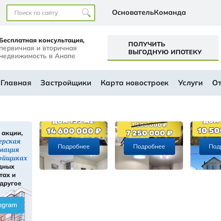
Наши офисы
перт+
Бесплатная консультация,
первичная и вторичная
а
недвижимость в Анапе
ем будущем
АЛОГ
Главная
Застройщики
Ка
Скидки, акции,
ы
инсайдерская
Подробнее
информация
ти
о застройщиках