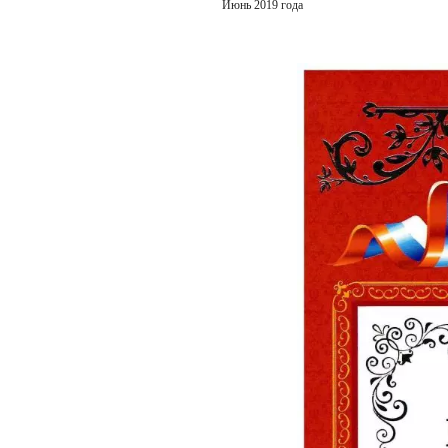
Уважаемая Ир
дальнейшего 
комнату. Нам 
машине. желае
Кумушаевы
Семен, Та
г. Стерлитамак,
Башко
Июнь 2019 года