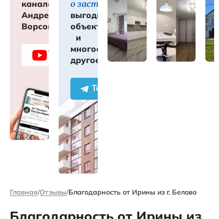
о застройщиках
канале
Андрея
выгодных
Ворсова
объектах
и
многое
другое
Главная
Отзывы
Благодарность от Ирины из г. Белово
Благодарность от Ирины из