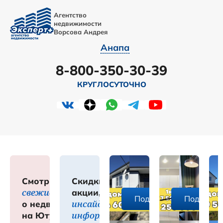
Агентство
недвижимости
Ворсова Андрея
Анапа
8-800-350-30-39
КРУГЛОСУТОЧНО
Смотрите
Скидки,
свежие обзоры
акции,
робнее
Подробнее
Подробне
инсайдерская
о недвижимости
информация
на Ютуб-